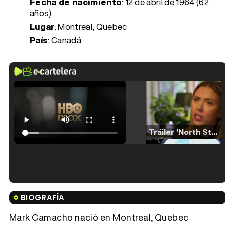
Fecha de nacimiento
:
12 de abril de 1964 (62
años)
Lugar
: Montreal, Quebec
País
: Canadá
Tráiler 'North Star' (2023)
Tráiler en español de 'La isla olvidada'
BIOGRAFÍA
Mark Camacho nació en Montreal, Quebec