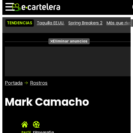
TENDENCIAS
Taquilla EE.UU.
Spring Breakers 2
Más que riva
Noticias
Cartelera
Películas
Eliminar anuncios
Series
Vídeos
Taquilla
Fotos
Premios
Rostros
Críticas
Entradas
Portada
Rostros
Mark Camacho
Perfil
Filmografía