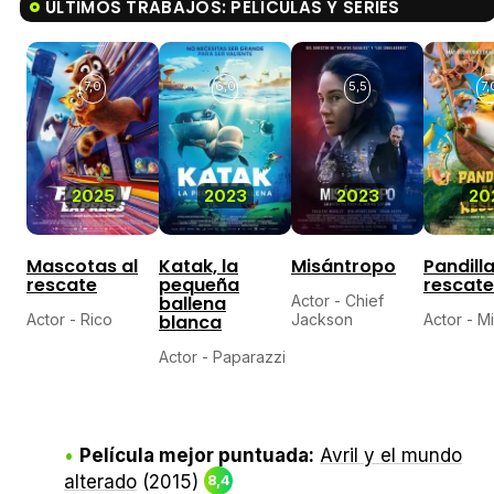
ÚLTIMOS TRABAJOS: PELÍCULAS Y SERIES
7,0
6,0
5,5
7,
2025
2023
2023
20
Mascotas al
Katak, la
Misántropo
Pandilla
rescate
pequeña
rescate
ballena
Actor - Chief
Actor - Rico
blanca
Jackson
Actor - M
Actor - Paparazzi
Película mejor puntuada:
Avril y el mundo
alterado
(2015)
8,4