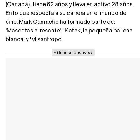
(Canadá), tiene 62 años y lleva en activo 28 años..
En lo que respecta a su carrera en el mundo del
Tráiler 'Vida perra' (2026)
cine, Mark Camacho ha formado parte de:
'Mascotas al rescate', 'Katak, la pequeña ballena
blanca' y 'Misántropo'.
Tráiler Oficial en VOSE 'The Audacity'
Eliminar anuncios
Tráiler en español 'Outcome' (2026)
Tráiler 'Do Not Enter' (2026)