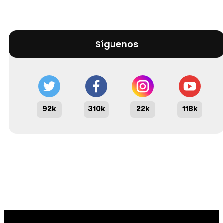
Síguenos
92k
310k
22k
118k