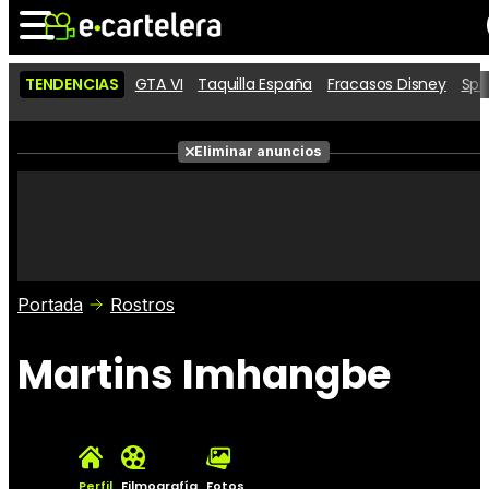
TENDENCIAS
GTA VI
Taquilla España
Fracasos Disney
Spi
Noticias
Cartelera
Películas
Eliminar anuncios
Series
Vídeos
Taquilla
Fotos
Premios
Rostros
Críticas
Entradas
Portada
Rostros
Martins Imhangbe
Perfil
Filmografía
Fotos