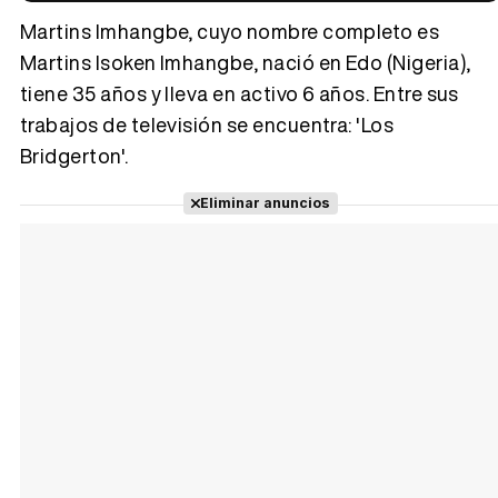
Martins Imhangbe, cuyo nombre completo es
Martins Isoken Imhangbe, nació en Edo (Nigeria),
tiene 35 años y lleva en activo 6 años. Entre sus
Tráiler 'Vida perra' (2026)
trabajos de televisión se encuentra: 'Los
Bridgerton'.
Eliminar anuncios
Tráiler Oficial en VOSE 'The Audacity'
Tráiler en español 'Outcome' (2026)
Tráiler 'Do Not Enter' (2026)