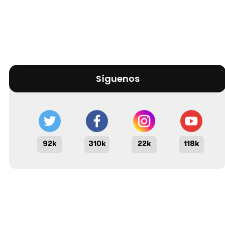
Síguenos
92k
310k
22k
118k