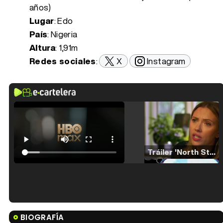
años)
Lugar
: Edo
País
: Nigeria
Altura
: 1,91m
Redes sociales
:
X
Instagram
Tráiler 'North Star' (2023)
Tráiler en español de 'La isla olvidada'
BIOGRAFÍA