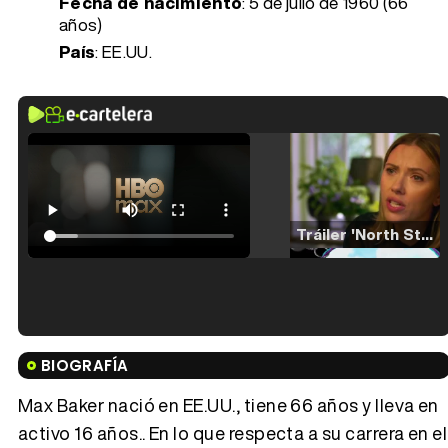
Fecha de nacimiento
:
5 de julio de 1960 (66
años)
País
: EE.UU.
Tráiler 'North Star' (2023)
Tráiler en español de 'La isla olvidada'
BIOGRAFÍA
Max Baker nació en EE.UU., tiene 66 años y lleva en
activo 16 años.. En lo que respecta a su carrera en el