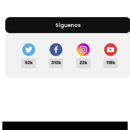
Síguenos
92k
310k
22k
118k