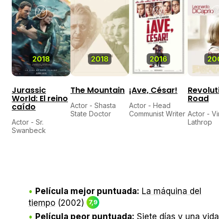
7,6
7,0
7,
2018
2018
2016
20
Jurassic
The Mountain
¡Ave, César!
Revolut
World: El reino
Road
caído
Actor - Shasta
Actor - Head
State Doctor
Communist Writer
Actor - V
Actor - Sr.
Lathrop
Swanbeck
Película mejor puntuada:
La máquina del
tiempo
(2002)
7,9
Película peor puntuada:
Siete días y una vida