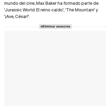
mundo del cine, Max Baker ha formado parte de:
Tráiler 'Vida perra' (2026)
'Jurassic World: El reino caído', 'The Mountain' y
'¡Ave, César!'.
Eliminar anuncios
Tráiler Oficial en VOSE 'The Audacity'
Tráiler en español 'Outcome' (2026)
Tráiler 'Do Not Enter' (2026)