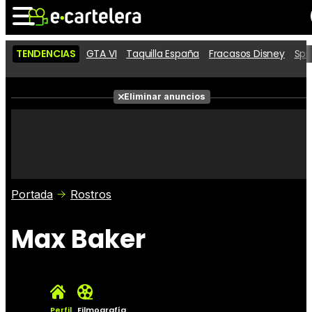
TENDENCIAS
GTA VI
Taquilla España
Fracasos Disney
Spi
Noticias
Cartelera
Películas
Eliminar anuncios
Series
Vídeos
Taquilla
Fotos
Premios
Rostros
Críticas
Entradas
Portada
Rostros
Max Baker
Perfil
Filmografía