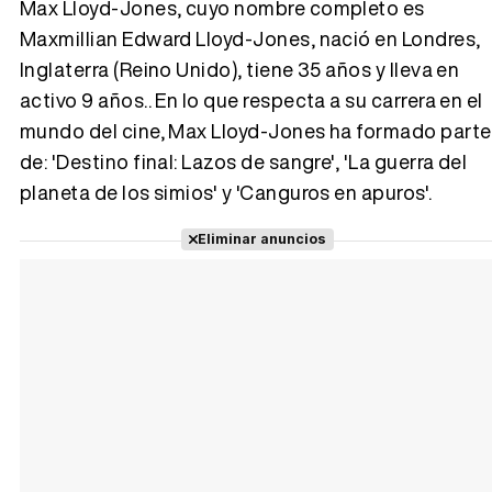
Max Lloyd-Jones, cuyo nombre completo es
Maxmillian Edward Lloyd-Jones, nació en Londres,
Inglaterra (Reino Unido), tiene 35 años y lleva en
Tráiler 'Vida perra' (2026)
activo 9 años.. En lo que respecta a su carrera en el
mundo del cine, Max Lloyd-Jones ha formado parte
de: 'Destino final: Lazos de sangre', 'La guerra del
planeta de los simios' y 'Canguros en apuros'.
Tráiler Oficial en VOSE 'The Audacity'
Eliminar anuncios
Tráiler en español 'Outcome' (2026)
Tráiler 'Do Not Enter' (2026)