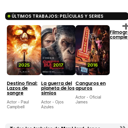
ÚLTIMOS TRABAJOS: PELÍCULAS Y SERIES
Filmogr
comple
6,9
8,4
5,7
2025
2017
2016
Destino final:
La guerra del
Canguros en
Lazos de
planeta de los
apuros
sangre
simios
Actor - Oficial
Actor - Paul
Actor - Ojos
James
Campbell
Azules