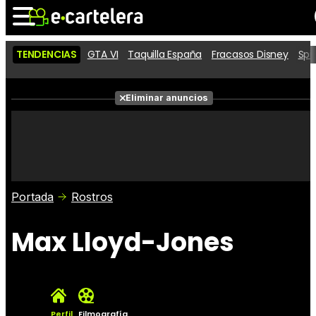
TENDENCIAS
GTA VI
Taquilla España
Fracasos Disney
Spi
Noticias
Cartelera
Películas
Eliminar anuncios
Series
Vídeos
Taquilla
Fotos
Premios
Rostros
Críticas
Entradas
Portada
Rostros
Max Lloyd-Jones
Perfil
Filmografía