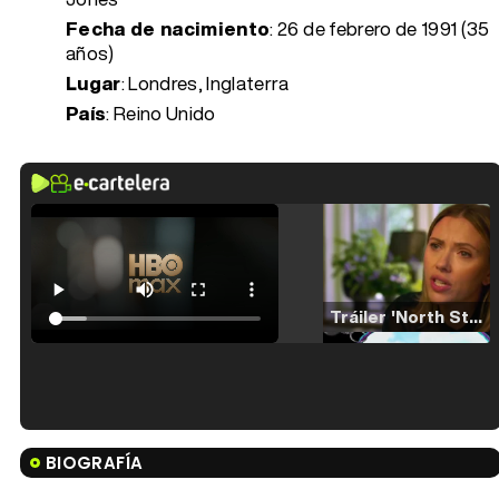
Fecha de nacimiento
:
26 de febrero de 1991 (35
años)
Lugar
: Londres, Inglaterra
País
: Reino Unido
Tráiler 'North Star' (2023)
Tráiler en español de 'La isla olvidada'
BIOGRAFÍA