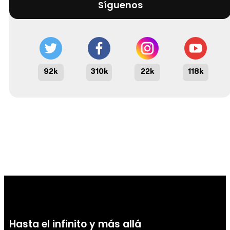
Síguenos
92k
310k
22k
118k
Hasta el infinito y más allá