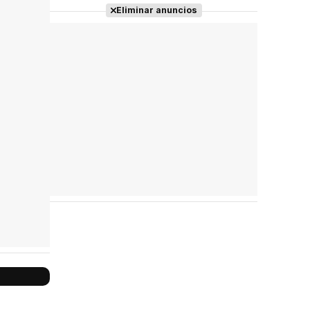
Tráiler 'Do Not Enter' (2026)
Eliminar anuncios