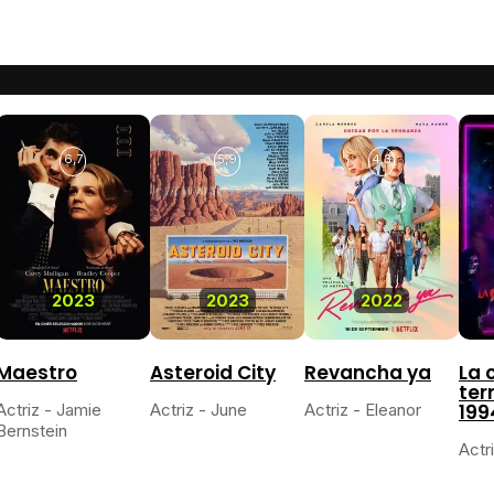
6,7
5,9
4,3
2023
2023
2022
Maestro
Asteroid City
Revancha ya
La 
terr
Actriz - Jamie
Actriz - June
Actriz - Eleanor
199
Bernstein
Actr