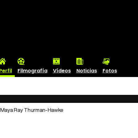
Perfil
Filmografía
Vídeos
Noticias
Fotos
: Maya Ray Thurman-Hawke