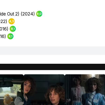
ide Out 2)
(2024)
9,0
022)
4,3
016)
8,1
16)
8,1