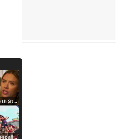
Tráiler 'North Star' (2023)
Tráiler en español de 'La isla olvidada'