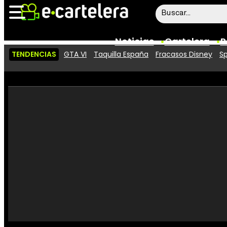
Noticias
Cartelera
P
TENDENCIAS
GTA VI
Taquilla España
Fracasos Disney
Sp
Noticias
Cartelera
Vídeos
Taquilla
Rostros
Críticas