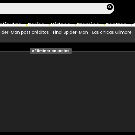
elículas
Series
Vídeos
Premios
Rostros
ider-Man post créditos
Final Spider-Man
Las chicas Gilmore
Películas
Eliminar anuncios
Fotos
Entradas