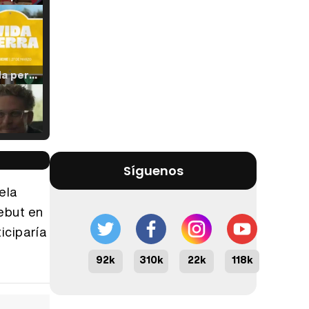
Tráiler 'Vida perra' (2026)
Tráiler Oficial en VOSE 'The Audacity'
Síguenos
ela
debut en
iciparía
Tráiler en español 'Outcome' (2026)
92k
310k
22k
118k