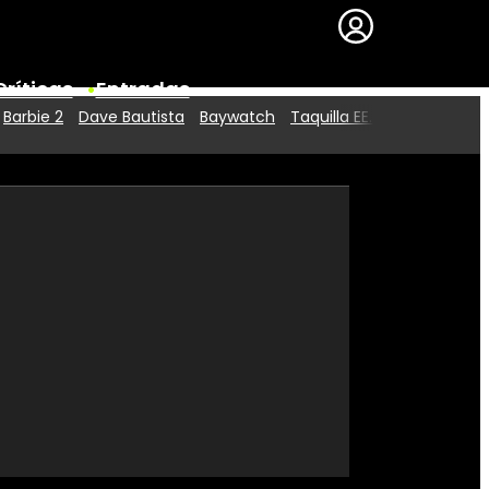
Críticas
Entradas
Barbie 2
Dave Bautista
Baywatch
Taquilla EE.UU.
Series
Premios