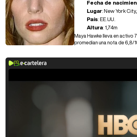
Fecha de nacimie
Lugar
: New York City
País
: EE.UU.
Altura
: 1,74m
Maya Hawke lleva en activo 7 
promedian una nota de 6,8/1