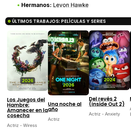
Hermanos:
Levon Hawke
ÚLTIMOS TRABAJOS: PELÍCULAS Y SERIES
9,0
2024
2026
2026
Del revés 2
Los Juegos del
Una noche al
(Inside Out 2)
Hambre:
año
Amanecer en la
Actriz - Anxiety
cosecha
Actriz
Actriz - Wiress