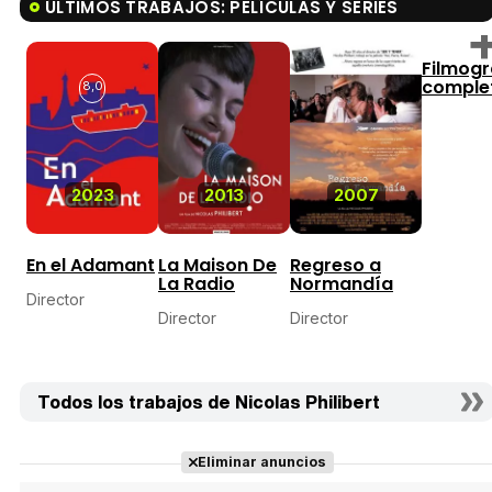
ÚLTIMOS TRABAJOS: PELÍCULAS Y SERIES
Filmogr
comple
8,0
2023
2013
2007
En el Adamant
La Maison De
Regreso a
La Radio
Normandía
Director
Director
Director
Todos los trabajos de Nicolas Philibert
Eliminar anuncios