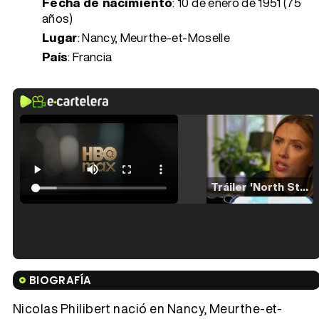
Fecha de nacimiento
:
10 de enero de 1951 (75
años)
Lugar
: Nancy, Meurthe-et-Moselle
País
: Francia
Tráiler 'North Star' (2023)
Tráiler en español de 'La isla olvidada'
BIOGRAFÍA
Nicolas Philibert nació en Nancy, Meurthe-et-