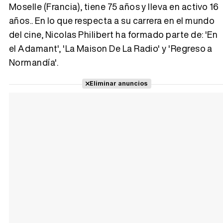
Moselle (Francia), tiene 75 años y lleva en activo 16
años.. En lo que respecta a su carrera en el mundo
Tráiler 'Vida perra' (2026)
del cine, Nicolas Philibert ha formado parte de: 'En
el Adamant', 'La Maison De La Radio' y 'Regreso a
Normandía'.
Tráiler Oficial en VOSE 'The Audacity'
Eliminar anuncios
Tráiler en español 'Outcome' (2026)
Tráiler 'Do Not Enter' (2026)