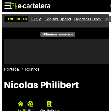
TENDENCIAS
GTA VI
Taquilla España
Fracasos Disney
Spi
Noticias
Cartelera
Películas
Eliminar anuncios
Series
Vídeos
Taquilla
Fotos
Premios
Rostros
Críticas
Entradas
Portada
Rostros
Nicolas Philibert
Perfil
Filmografía
Noticias