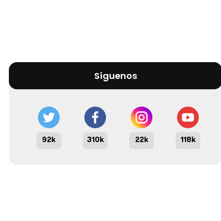
Síguenos
92k
310k
22k
118k