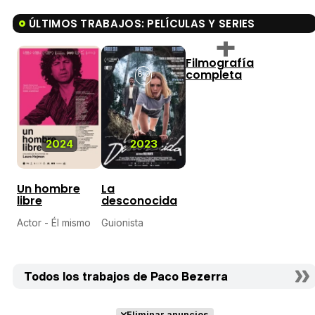
ÚLTIMOS TRABAJOS: PELÍCULAS Y SERIES
Filmografía
completa
6,0
2024
2023
Un hombre
La
libre
desconocida
Actor - Él mismo
Guionista
Todos los trabajos de Paco Bezerra
Eliminar anuncios