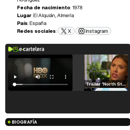
Fecha de nacimiento
:
1978
Lugar
: El Alquián, Almería
País
: España
Redes sociales
:
X
Instagram
Tráiler 'North Star' (2023)
Tráiler en español de 'La isla olvidada'
BIOGRAFÍA