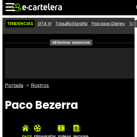
TENDENCIAS
GTA VI
Taquilla España
Fracasos Disney
Spi
Noticias
Cartelera
Películas
Eliminar anuncios
Series
Vídeos
Taquilla
Fotos
Premios
Rostros
Críticas
Entradas
Portada
Rostros
Paco Bezerra
Perfil
Filmografía
Vídeos
Noticias