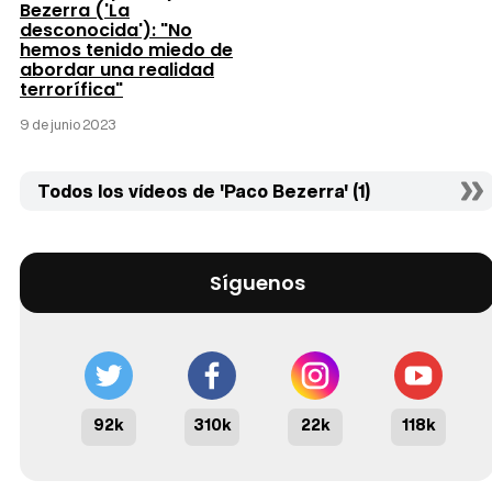
Bezerra ('La
desconocida'): "No
hemos tenido miedo de
abordar una realidad
terrorífica"
9 de junio 2023
Todos los vídeos de 'Paco Bezerra' (1)
Síguenos
92k
310k
22k
118k