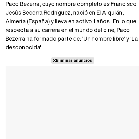
Paco Bezerra, cuyo nombre completo es Francisco
Jesús Becerra Rodríguez, nació en El Alquián,
Almería (España) y lleva en activo 1 años.. En lo que
Tráiler 'Vida perra' (2026)
respecta a su carrera en el mundo del cine, Paco
Bezerra ha formado parte de: 'Un hombre libre' y 'La
desconocida'.
Tráiler Oficial en VOSE 'The Audacity'
Eliminar anuncios
Tráiler en español 'Outcome' (2026)
Tráiler 'Do Not Enter' (2026)