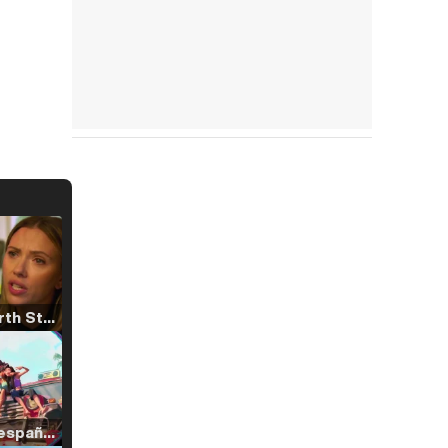
Tráiler 'North Star' (2023)
Tráiler en español de 'La isla olvidada'