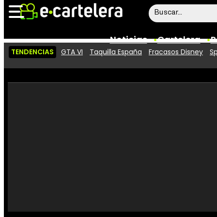
Noticias
Cartelera
P
TENDENCIAS
GTA VI
Taquilla España
Fracasos Disney
Sp
Noticias
Cartelera
Vídeos
Taquilla
Rostros
Críticas