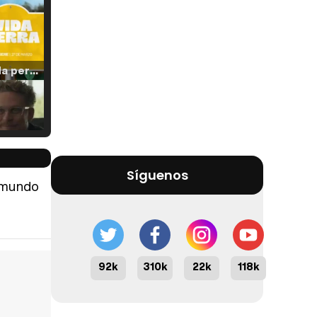
Tráiler 'Vida perra' (2026)
Tráiler Oficial en VOSE 'The Audacity'
Síguenos
l mundo
Tráiler en español 'Outcome' (2026)
92k
310k
22k
118k
Tráiler 'Do Not Enter' (2026)