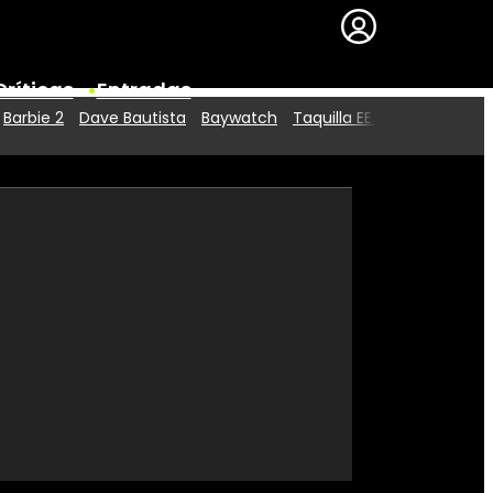
Críticas
Entradas
Barbie 2
Dave Bautista
Baywatch
Taquilla EE.UU.
Series
Premios