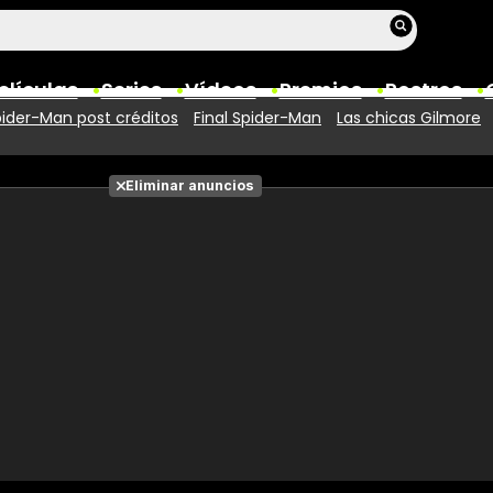
elículas
Series
Vídeos
Premios
Rostros
ider-Man post créditos
Final Spider-Man
Las chicas Gilmore
Películas
Eliminar anuncios
Fotos
Entradas