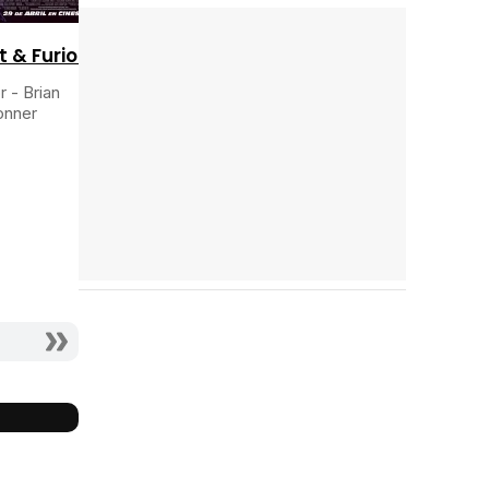
2010
2009
t & Furious 5
Ladrones
Fast & Furious:
r - Brian
Aún más rápido
onner
Actor - John
Actor - Brian
Rahway
O'Conner