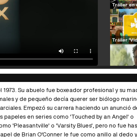
l 1973. Su abuelo fue boxeador profesional y su ma
males y de pequeño decía querer ser biólogo marin
arciales. Empezó su carrera haciendo un anunció d
s papeles en series como 'Touched by an Angel' o
mo 'Pleasantville' o 'Varsity Blues', pero no fue ha
 papel de Brian O'Conner le fue como anillo al dedo 