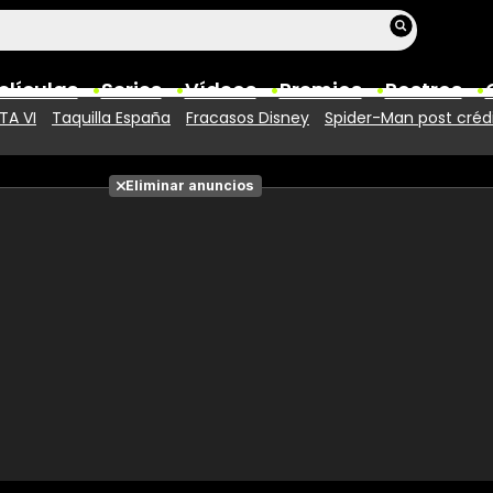
elículas
Series
Vídeos
Premios
Rostros
TA VI
Taquilla España
Fracasos Disney
Spider-Man post créd
Películas
Eliminar anuncios
Fotos
Entradas