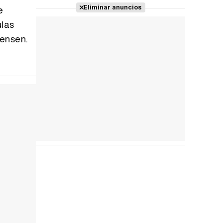
e
Eliminar anuncios
Tráiler 'Do Not Enter' (2026)
ulas
tensen.