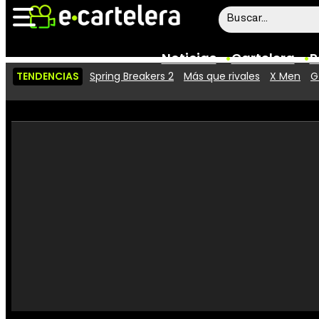
Noticias
Cartelera
P
TENDENCIAS
Spring Breakers 2
Más que rivales
X Men
G
Noticias
Cartelera
Vídeos
Taquilla
Rostros
Críticas