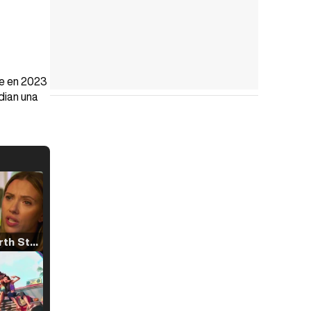
ue en 2023
dian una
Tráiler 'North Star' (2023)