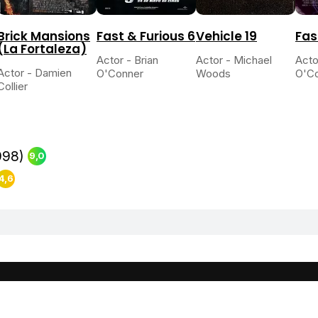
Brick Mansions
Fast & Furious 6
Vehicle 19
Fas
(La Fortaleza)
Actor - Brian
Actor - Michael
Acto
Actor - Damien
O'Conner
Woods
O'C
Collier
998)
9,0
4,6