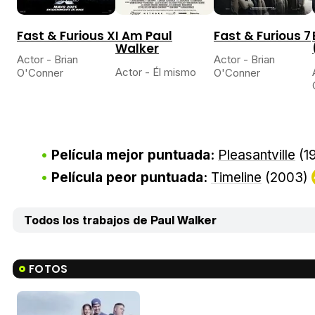
Fast & Furious X
I Am Paul
Fast & Furious 7
Walker
Actor - Brian
Actor - Brian
Actor - Él mismo
O'Conner
O'Conner
Película mejor puntuada:
Pleasantville
(1
Película peor puntuada:
Timeline
(2003)
Todos los trabajos de Paul Walker
FOTOS