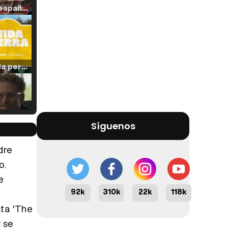
Tráiler en español de 'La isla olvidada'
Tráiler 'Vida perra' (2026)
Tráiler Oficial en VOSE 'The Audacity'
Síguenos
dre
o.
e
Tráiler en español 'Outcome' (2026)
92k
310k
22k
118k
sta 'The
y se