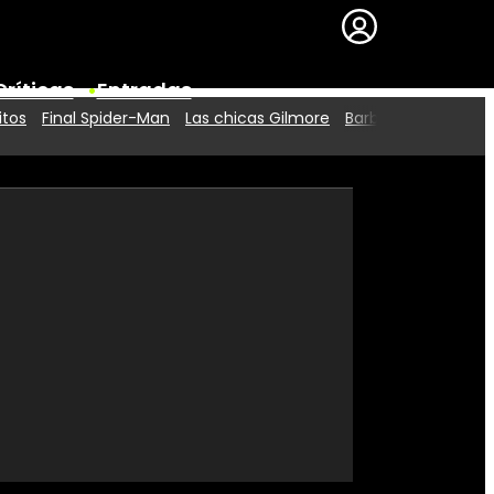
Críticas
Entradas
itos
Final Spider-Man
Las chicas Gilmore
Barbie 2
Series
Premios