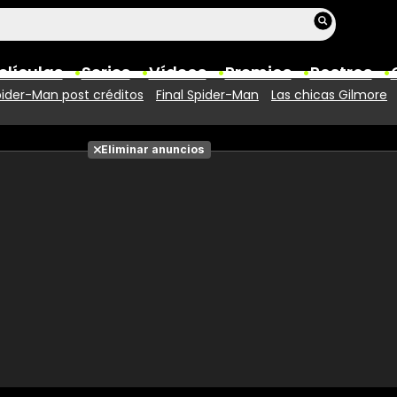
elículas
Series
Vídeos
Premios
Rostros
ider-Man post créditos
Final Spider-Man
Las chicas Gilmore
Películas
Eliminar anuncios
Fotos
Entradas