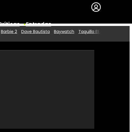
Críticas
Entradas
Barbie 2
Dave Bautista
Baywatch
Taquilla EE.UU.
Series
Premios