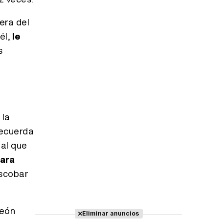
era del
él,
le
s
, la
recuerda
al que
para
Escobar
neón
Eliminar anuncios