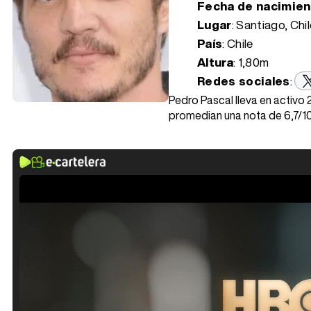
Fecha de nacimie
Lugar
: Santiago, Chi
País
: Chile
Altura
: 1,80m
Redes sociales
:
Pedro Pascal lleva en activo 
promedian una nota de 6,7/10