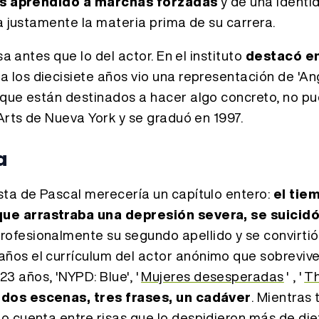
és aprendido a marchas forzadas
y de una identi
ía justamente la materia prima de su carrera.
a antes que lo del actor. En el instituto
destacó e
 a los diecisiete años vio una representación de 'An
 que están destinados a hacer algo concreto, no p
Arts de Nueva York y se graduó en 1997.
a
sta de Pascal merecería un capítulo entero:
el tie
que arrastraba una depresión severa, se suicid
ofesionalmente su segundo apellido y se convirtió
ños el currículum del actor anónimo que sobrevi
 23 años, 'NYPD: Blue', '
Mujeres desesperadas
' , '
T
 dos escenas, tres frases, un cadáver
. Mientras 
o cuenta entre risas que lo despidieron más de die