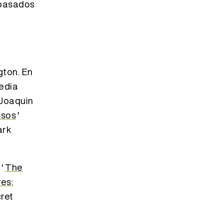
 pasados
gton. En
media
 Joaquin
asos
'
ark
'
The
es:
ret
a