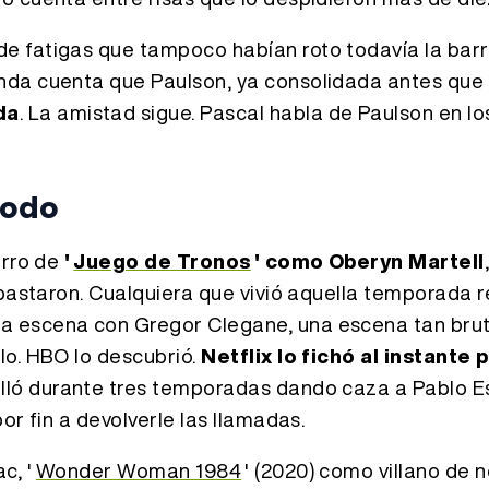
e fatigas que tampoco habían roto todavía la barr
enda cuenta que Paulson, ya consolidada antes que 
da
. La amistad sigue. Pascal habla de Paulson en lo
todo
arro de
'
Juego de Tronos
' como Oberyn Martell
 bastaron. Cualquiera que vivió aquella temporada 
a escena con Gregor Clegane, una escena tan brut
lo. HBO lo descubrió.
Netflix lo fichó al instante 
illó durante tres temporadas dando caza a Pablo 
or fin a devolverle las llamadas.
c, '
Wonder Woman 1984
' (2020) como villano de 