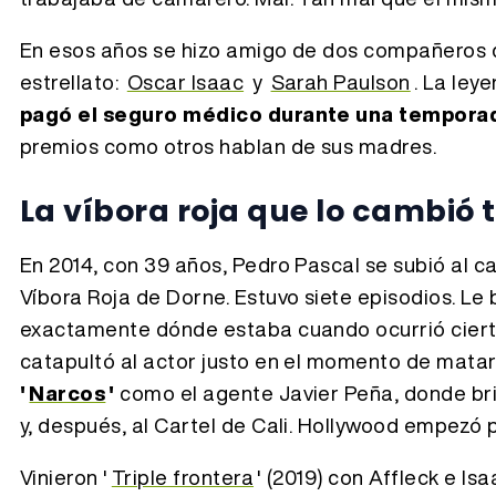
En esos años se hizo amigo de dos compañeros d
estrellato:
Oscar Isaac
y
Sarah Paulson
. La ley
pagó el seguro médico durante una tempora
premios como otros hablan de sus madres.
La víbora roja que lo cambió 
En 2014, con 39 años, Pedro Pascal se subió al c
Víbora Roja de Dorne. Estuvo siete episodios. Le
exactamente dónde estaba cuando ocurrió ciert
catapultó al actor justo en el momento de matar
'
Narcos
'
como el agente Javier Peña, donde br
y, después, al Cartel de Cali. Hollywood empezó p
Vinieron '
Triple frontera
' (2019) con Affleck e Isaa