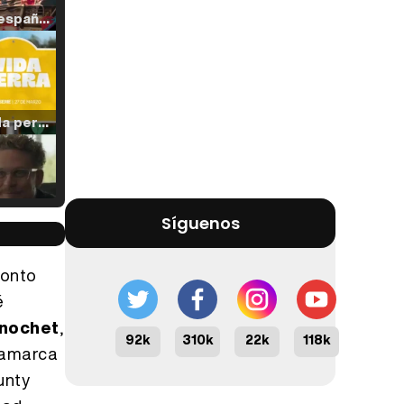
Tráiler en español de 'La isla olvidada'
Tráiler 'Vida perra' (2026)
Síguenos
Tráiler Oficial en VOSE 'The Audacity'
ronto
é
inochet
,
Tráiler en español 'Outcome' (2026)
92k
310k
22k
118k
inamarca
unty