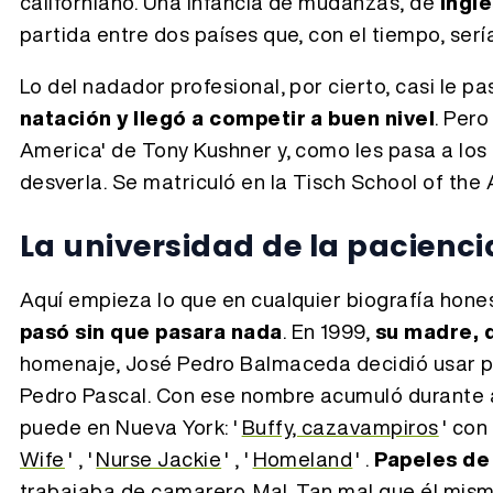
californiano. Una infancia de mudanzas, de
ingl
partida entre dos países que, con el tiempo, ser
Lo del nadador profesional, por cierto, casi le pas
natación y llegó a competir a buen nivel
. Pero
America' de Tony Kushner y, como les pasa a los
desverla. Se matriculó en la Tisch School of the 
La universidad de la pacienci
Aquí empieza lo que en cualquier biografía hone
pasó sin que pasara nada
. En 1999,
su madre, 
homenaje, José Pedro Balmaceda decidió usar pr
Pedro Pascal. Con ese nombre acumuló durante a
puede en Nueva York: '
Buffy, cazavampiros
' con
Wife
' , '
Nurse Jackie
' , '
Homeland
' .
Papeles de
trabajaba de camarero. Mal. Tan mal que él mism