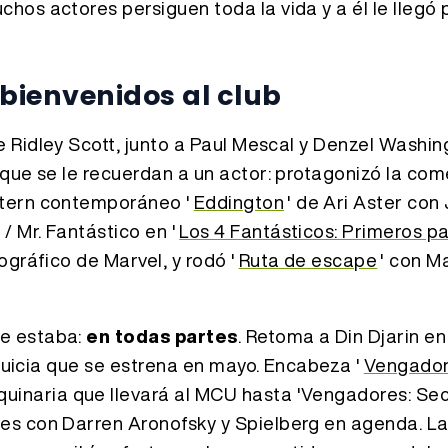
hos actores persiguen toda la vida y a él le llegó
 bienvenidos al club
de Ridley Scott, junto a Paul Mescal y Denzel Washin
 que se le recuerdan a un actor: protagonizó la co
estern contemporáneo '
Eddington
' de Ari Aster con
 Mr. Fantástico en '
Los 4 Fantásticos: Primeros p
gráfico de Marvel, y rodó '
Ruta de escape
' con M
de estaba:
en todas partes
. Retoma a Din Djarin en 
anquicia que se estrena en mayo. Encabeza '
Vengador
quinaria que llevará al MCU hasta 'Vengadores: Sec
es con Darren Aronofsky y Spielberg en agenda. L