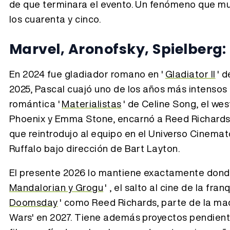
de que terminara el evento. Un fenómeno que muc
los cuarenta y cinco.
Marvel, Aronofsky, Spielberg:
En 2024 fue gladiador romano en '
Gladiator II
' 
2025, Pascal cuajó uno de los años más intensos
romántica '
Materialistas
' de Celine Song, el w
Phoenix y Emma Stone, encarnó a Reed Richards /
que reintrodujo al equipo en el Universo Cinemato
Ruffalo bajo dirección de Bart Layton.
El presente 2026 lo mantiene exactamente don
Mandalorian y Grogu
' , el salto al cine de la fr
Doomsday
' como Reed Richards, parte de la ma
Wars' en 2027. Tiene además proyectos pendient