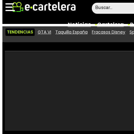
Noticias
Cartelera
P
TENDENCIAS
GTA VI
Taquilla España
Fracasos Disney
Sp
Noticias
Cartelera
Vídeos
Taquilla
Rostros
Críticas