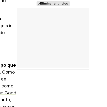
dad
Eliminar anuncios
Tráiler 'Do Not Enter' (2026)
n
gels in
udo
mpo que
ó
. Como
 en
ve como
he Good
tanto,
z veces.