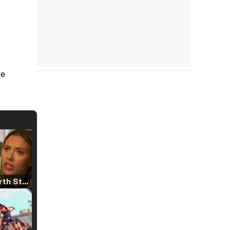
ue
Tráiler 'North Star' (2023)