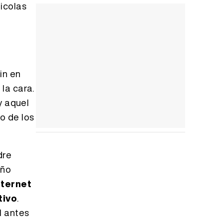
icolas
rin en
 la cara.
y aquel
o de los
dre
iño
nternet
tivo
.
l antes