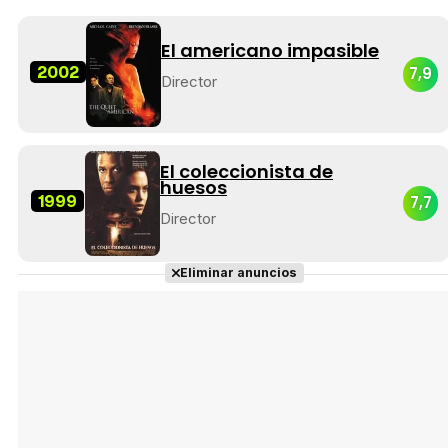
El americano impasible
2002
7,9
Director
El coleccionista de
huesos
1999
7,7
Director
Eliminar anuncios