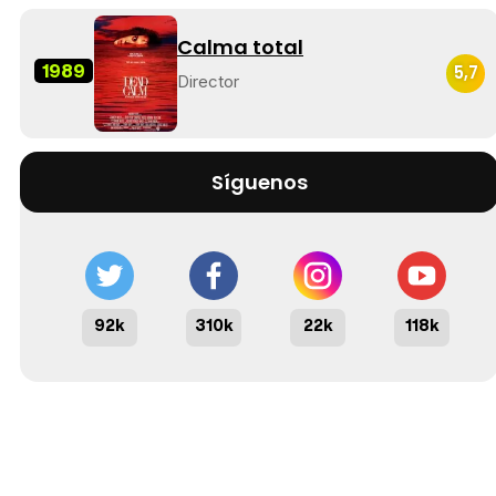
Calma total
1989
5,7
Director
Síguenos
92k
310k
22k
118k