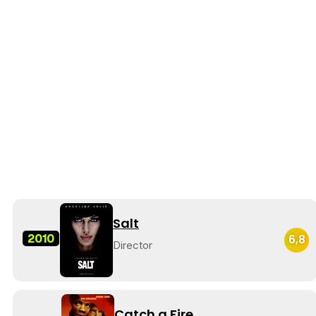
Salt
2010
6,8
Director
Catch a Fire