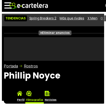
TENDENCIAS
Spring Breakers 2
Más que rivales
X Men
GTA
Noticias
Cartelera
Películas
Eliminar anuncios
Series
Vídeos
Taquilla
Fotos
Premios
Rostros
Críticas
Entradas
Portada
Rostros
Phillip Noyce
Perfil
Filmografía
Noticias