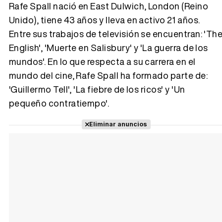
Rafe Spall nació en East Dulwich, London (Reino
Unido), tiene 43 años y lleva en activo 21 años.
Entre sus trabajos de televisión se encuentran: 'Th
Tráiler 'Vida perra' (2026)
English', 'Muerte en Salisbury' y 'La guerra de los
mundos'. En lo que respecta a su carrera en el
mundo del cine, Rafe Spall ha formado parte de:
'Guillermo Tell', 'La fiebre de los ricos' y 'Un
Tráiler Oficial en VOSE 'The Audacity'
pequeño contratiempo'.
Eliminar anuncios
Tráiler en español 'Outcome' (2026)
Tráiler 'Do Not Enter' (2026)