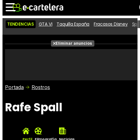
TENDENCIAS
GTA VI
Taquilla España
Fracasos Disney
Spi
Noticias
Cartelera
Películas
Eliminar anuncios
Series
Vídeos
Taquilla
Fotos
Premios
Rostros
Críticas
Entradas
Portada
Rostros
Rafe Spall
Perfil
Filmografía
Noticias