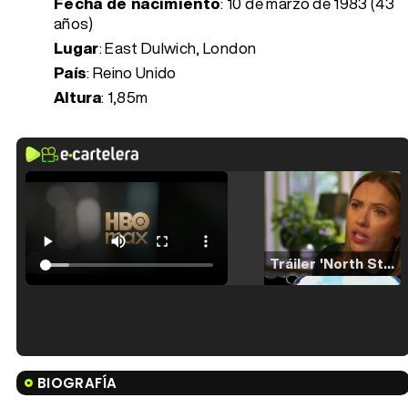
Fecha de nacimiento
:
10 de marzo de 1983 (43
años)
Lugar
: East Dulwich, London
País
: Reino Unido
Altura
: 1,85m
Tráiler 'North Star' (2023)
Tráiler en español de 'La isla olvidada'
BIOGRAFÍA