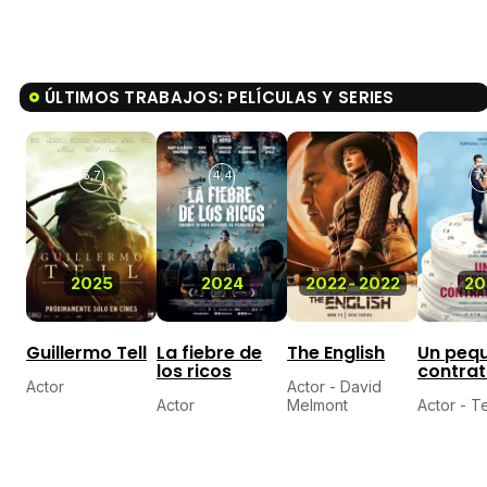
ÚLTIMOS TRABAJOS: PELÍCULAS Y SERIES
5,7
4,4
7,
2025
2024
2022
-
2022
20
Guillermo Tell
La fiebre de
The English
Un peq
los ricos
contra
Actor
Actor - David
Actor
Melmont
Actor - 