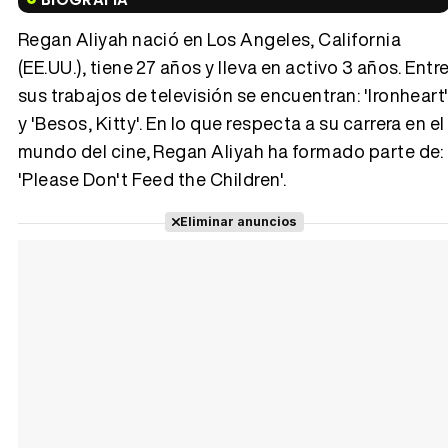
Regan Aliyah nació en Los Angeles, California
(EE.UU.), tiene 27 años y lleva en activo 3 años. Entr
sus trabajos de televisión se encuentran: 'Ironheart
Tráiler 'Vida perra' (2026)
y 'Besos, Kitty'. En lo que respecta a su carrera en el
mundo del cine, Regan Aliyah ha formado parte de:
'Please Don't Feed the Children'.
Tráiler Oficial en VOSE 'The Audacity'
Eliminar anuncios
Tráiler en español 'Outcome' (2026)
Tráiler 'Do Not Enter' (2026)