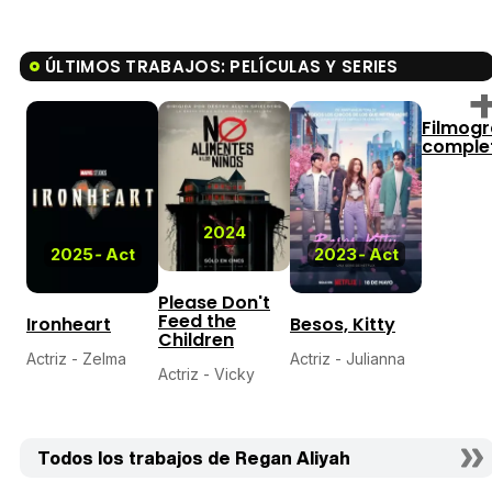
ÚLTIMOS TRABAJOS: PELÍCULAS Y SERIES
Filmogr
comple
2024
2025
-
Act
2023
-
Act
Please Don't
Feed the
Ironheart
Besos, Kitty
Children
Actriz - Zelma
Actriz - Julianna
Actriz - Vicky
Todos los trabajos de Regan Aliyah