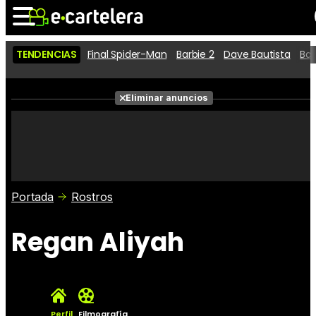
TENDENCIAS
Final Spider-Man
Barbie 2
Dave Bautista
Ba
Noticias
Cartelera
Películas
Eliminar anuncios
Series
Vídeos
Taquilla
Fotos
Premios
Rostros
Críticas
Entradas
Portada
Rostros
Regan Aliyah
Perfil
Filmografía