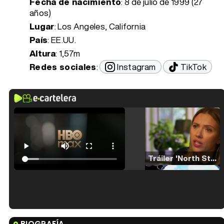
Fecha de nacimiento
:
8 de julio de 1999 (27
años)
Lugar
: Los Angeles, California
País
: EE.UU.
Altura
: 1,57m
Redes sociales
:
Instagram
TikTok
Tráiler 'North Star' (2023)
Tráiler en español de 'La isla olvidada'
BIOGRAFÍA