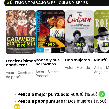
ÚLTIMOS TRABAJOS: PELÍCULAS Y SERIES
7,4
7,9
6,8
8
1960
1960
19
1976
Rocco y sus
Dos mujeres
Rufufú
Excelentísimos
hermanos
cadáveres
Actor - Florindo
Actor - M
Actor - Simone
Angeletti
Actor - Comisario
Parondi
de policía
Película mejor puntuada:
Rufufú
(1958)
8,9
Película peor puntuada:
Dos mujeres
(1960)
6,8