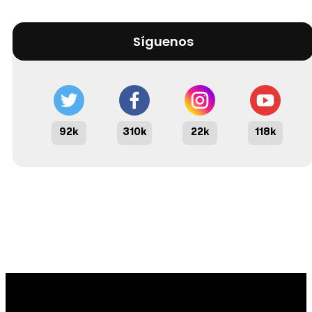
Síguenos
92k
310k
22k
118k