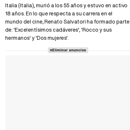
Italia (Italia), murió a los 55 años y estuvo en activo
18 años. En lo que respecta a su carrera en el
Tráiler 'Vida perra' (2026)
mundo del cine, Renato Salvatori ha formado parte
de: 'Excelentísimos cadáveres', 'Rocco y sus
hermanos' y 'Dos mujeres'.
Tráiler Oficial en VOSE 'The Audacity'
Eliminar anuncios
Tráiler en español 'Outcome' (2026)
Tráiler 'Do Not Enter' (2026)