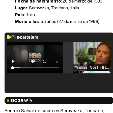
Fecha de nacimiento
:
20 de marzo de 1933
Lugar
: Seravezza, Toscana, Italia
País
: Italia
Murió a los
:
55 años (27 de marzo de 1988)
Tráiler 'North Star' (2023)
Tráiler en español de 'La isla olvidada'
BIOGRAFÍA
Renato Salvatori nació en Seravezza, Toscana,