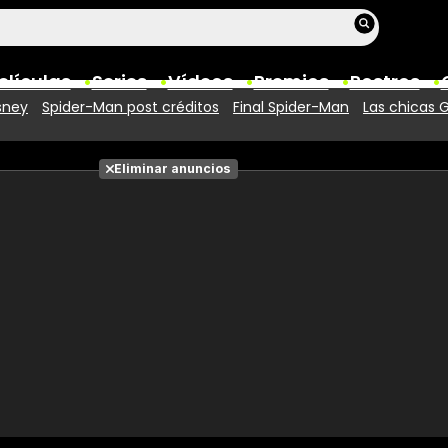
elículas
Series
Vídeos
Premios
Rostros
sney
Spider-Man post créditos
Final Spider-Man
Las chicas 
Películas
Eliminar anuncios
Fotos
Entradas