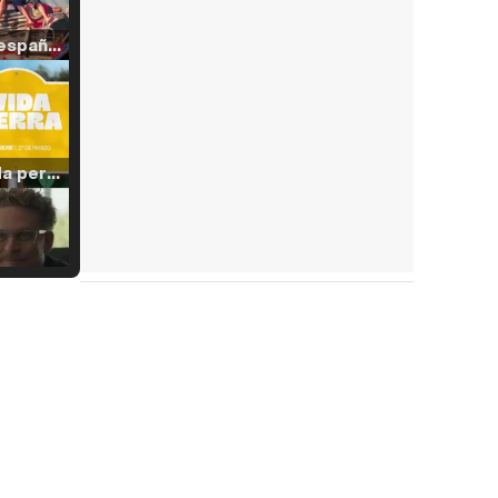
Tráiler en español de 'La isla olvidada'
Tráiler 'Vida perra' (2026)
Tráiler Oficial en VOSE 'The Audacity'
Tráiler en español 'Outcome' (2026)