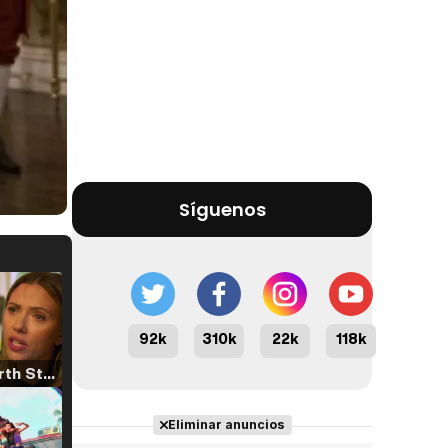
Síguenos
92k
310k
22k
118k
Tráiler 'North Star' (2023)
Eliminar anuncios