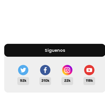
Síguenos
92k
310k
22k
118k