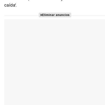
caída'.
Eliminar anuncios
Tráiler Oficial en VOSE 'The Audacity'
Tráiler en español 'Outcome' (2026)
Tráiler 'Do Not Enter' (2026)