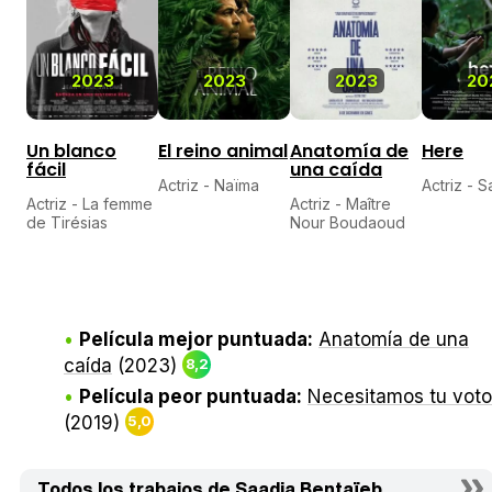
2023
2023
2023
20
Un blanco
El reino animal
Anatomía de
Here
fácil
una caída
Actriz - Naïma
Actriz - S
Actriz - La femme
Actriz - Maître
de Tirésias
Nour Boudaoud
Película mejor puntuada:
Anatomía de una
caída
(2023)
8,2
Película peor puntuada:
Necesitamos tu voto
(2019)
5,0
Todos los trabajos de Saadia Bentaïeb