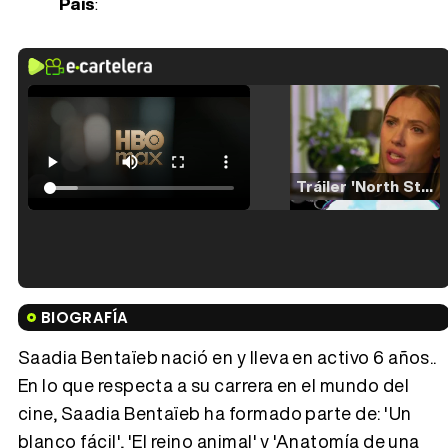
País
:
Tráiler 'North Star' (2023)
Tráiler en español de 'La isla olvidada'
BIOGRAFÍA
Saadia Bentaïeb nació en y lleva en activo 6 años..
En lo que respecta a su carrera en el mundo del
cine, Saadia Bentaïeb ha formado parte de: 'Un
Tráiler 'Vida perra' (2026)
blanco fácil', 'El reino animal' y 'Anatomía de una