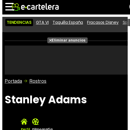
TENDENCIAS
GTA VI
Taquilla España
Fracasos Disney
Spi
Noticias
Cartelera
Películas
Eliminar anuncios
Series
Vídeos
Taquilla
Fotos
Premios
Rostros
Críticas
Entradas
Portada
Rostros
Stanley Adams
Perfil
Filmografía