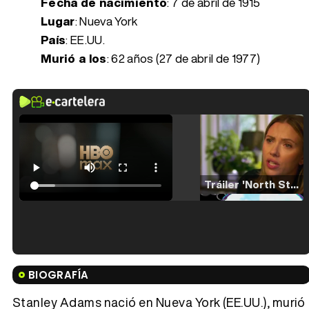
Fecha de nacimiento
:
7 de abril de 1915
Lugar
: Nueva York
País
: EE.UU.
Murió a los
:
62 años (27 de abril de 1977)
Tráiler 'North Star' (2023)
Tráiler en español de 'La isla olvidada'
BIOGRAFÍA
Stanley Adams nació en Nueva York (EE.UU.), murió