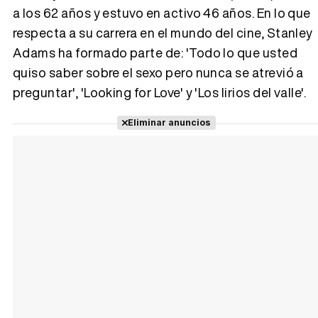
a los 62 años y estuvo en activo 46 años. En lo que
respecta a su carrera en el mundo del cine, Stanley
Tráiler 'Vida perra' (2026)
Adams ha formado parte de: 'Todo lo que usted
quiso saber sobre el sexo pero nunca se atrevió a
preguntar', 'Looking for Love' y 'Los lirios del valle'.
Tráiler Oficial en VOSE 'The Audacity'
Eliminar anuncios
Tráiler en español 'Outcome' (2026)
Tráiler 'Do Not Enter' (2026)