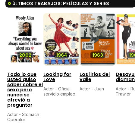
ÚLTIMOS TRABAJOS: PELÍCULAS Y SERIES
7,5
8,8
7,5
8,
2002
1964
1963
19
Todo lo que
Looking for
Los lirios del
Desayu
usted quiso
Love
valle
diaman
saber sobre el
sexo pero
Actor - Oficial
Actor - Juan
Actor - R
nunca se
servicio empleo
Trawler
atrevió a
preguntar
Actor - Stomach
Operator