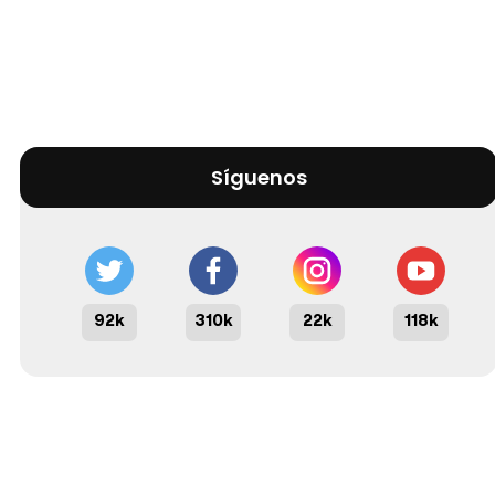
Síguenos
92k
310k
22k
118k