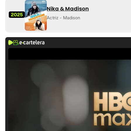
Nika & Madison
2025
Actriz - Madison