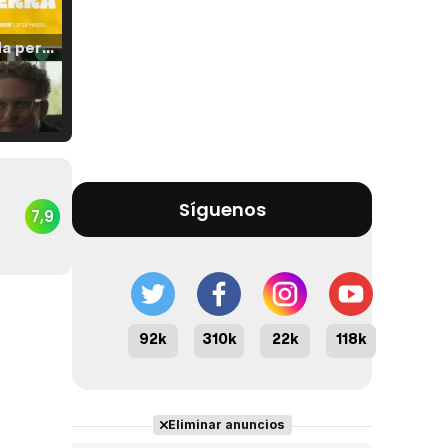
Tráiler 'Vida perra' (2026)
Tráiler Oficial en VOSE 'The Audacity'
Síguenos
7,9
Tráiler en español 'Outcome' (2026)
92k
310k
22k
118k
Tráiler 'Do Not Enter' (2026)
Eliminar anuncios