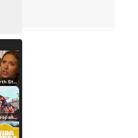
Tráiler 'North Star' (2023)
Tráiler en español de 'La isla olvidada'