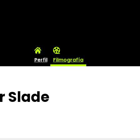
Perfil
Filmografía
r Slade