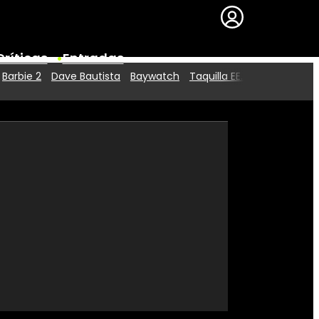
Críticas
Entradas
Barbie 2
Dave Bautista
Baywatch
Taquilla EE.UU.
Series
Premios