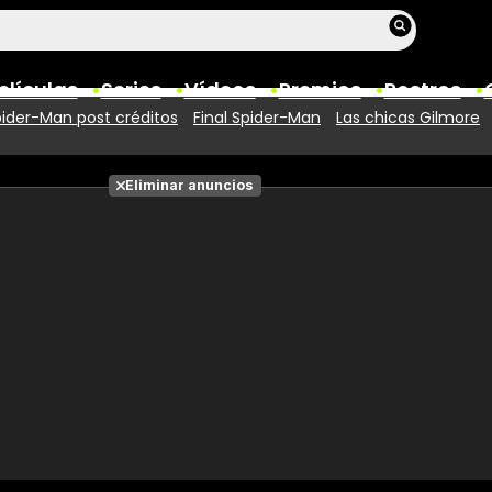
elículas
Series
Vídeos
Premios
Rostros
ider-Man post créditos
Final Spider-Man
Las chicas Gilmore
Películas
Eliminar anuncios
Fotos
Entradas