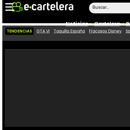
Noticias
Cartelera
P
TENDENCIAS
GTA VI
Taquilla España
Fracasos Disney
Sp
Noticias
Cartelera
Vídeos
Taquilla
Rostros
Críticas