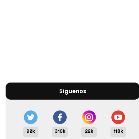
Síguenos
92k
310k
22k
118k