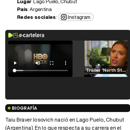
Lugar
: Lago Puelo, Chubut
País
: Argentina
Redes sociales
:
Instagram
Tráiler 'North Star' (2023)
Tráiler en español de 'La isla olvidada'
BIOGRAFÍA
Taiu Braver Iosovich nació en Lago Puelo, Chubut
(Argentina). En lo que respecta a su carrera en el