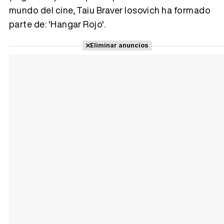
mundo del cine, Taiu Braver Iosovich ha formado
Tráiler 'Vida perra' (2026)
parte de: 'Hangar Rojo'.
Eliminar anuncios
Tráiler Oficial en VOSE 'The Audacity'
Tráiler en español 'Outcome' (2026)
Tráiler 'Do Not Enter' (2026)