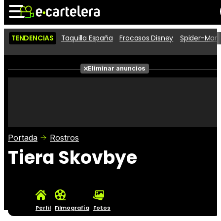
TENDENCIAS
Taquilla España
Fracasos Disney
Spider-Man 
Noticias
Cartelera
Películas
Eliminar anuncios
Series
Vídeos
Taquilla
Fotos
Premios
Rostros
Críticas
Entradas
Portada
Rostros
Tiera Skovbye
Perfil
Filmografía
Fotos