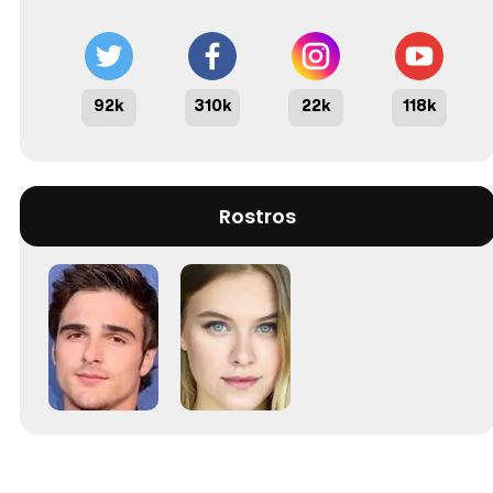
92k
310k
22k
118k
Rostros