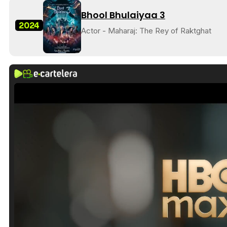
Bhool Bhulaiyaa 3
2024
Actor - Maharaj: The Rey of Raktghat