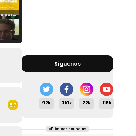
Tráiler 'Vida perra' (2026)
Tráiler Oficial en VOSE 'The Audacity'
Síguenos
Tráiler en español 'Outcome' (2026)
92k
310k
22k
118k
6,7
Tráiler 'Do Not Enter' (2026)
Eliminar anuncios