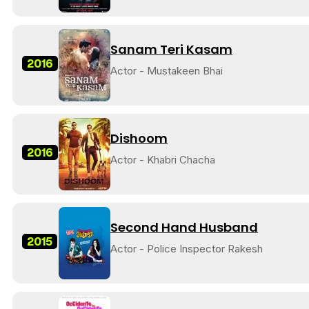
Sanam Teri Kasam
2016
Actor - Mustakeen Bhai
Dishoom
2016
Actor - Khabri Chacha
Second Hand Husband
2015
Actor - Police Inspector Rakesh