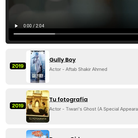
Gully Boy
2019
Actor - Aftab Shakir Ahmed
Tu fotografía
2019
Actor - Tiwari's Ghost (A Special Appear