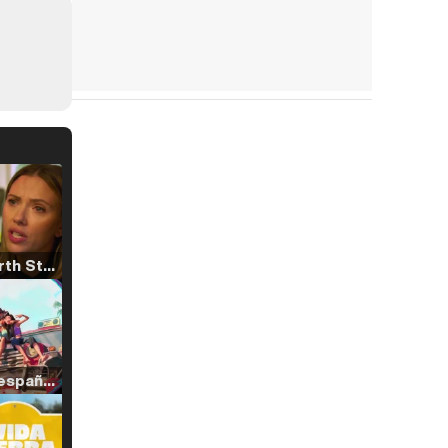
Tráiler 'North Star' (2023)
Tráiler en español de 'La isla olvidada'