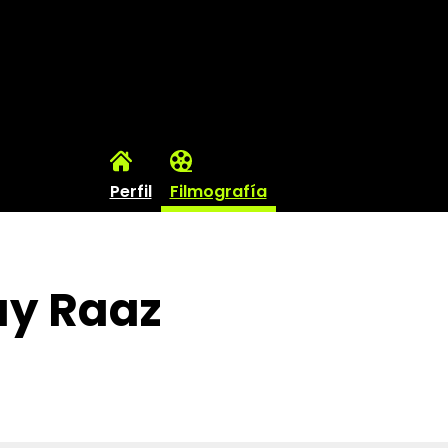
Perfil
Filmografía
ay Raaz