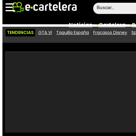
Noticias
Cartelera
P
TENDENCIAS
GTA VI
Taquilla España
Fracasos Disney
Sp
Noticias
Cartelera
Vídeos
Taquilla
Rostros
Críticas