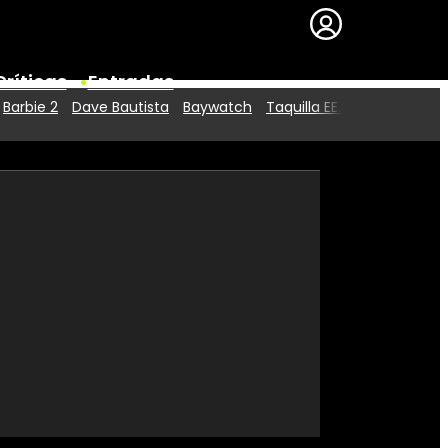
Críticas
Entradas
Barbie 2
Dave Bautista
Baywatch
Taquilla EE.UU.
Series
Premios