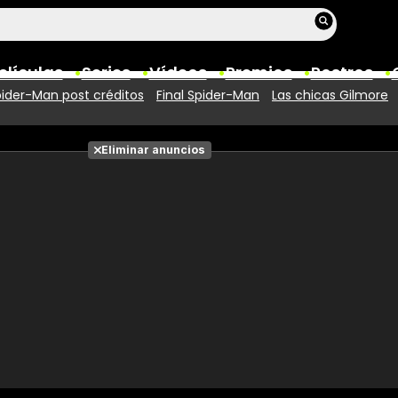
elículas
Series
Vídeos
Premios
Rostros
ider-Man post créditos
Final Spider-Man
Las chicas Gilmore
Películas
Eliminar anuncios
Fotos
Entradas