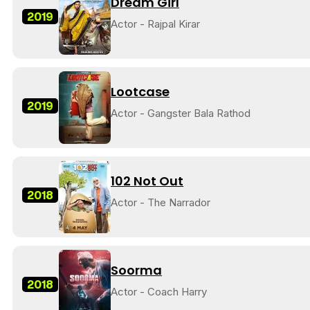
Dream Girl
2019
Actor - Rajpal Kirar
Lootcase
2019
Actor - Gangster Bala Rathod
102 Not Out
2018
Actor - The Narrador
Soorma
2018
Actor - Coach Harry