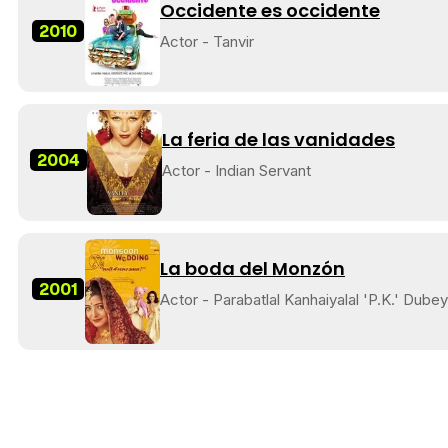
Occidente es occidente
2010
Actor - Tanvir
La feria de las vanidades
2004
Actor - Indian Servant
La boda del Monzón
2001
Actor - Parabatlal Kanhaiyalal 'P.K.' Dubey