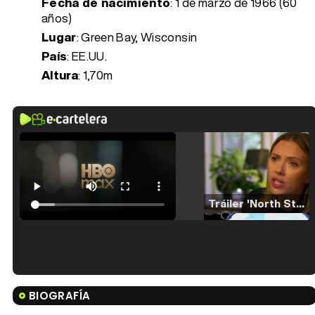
Fecha de nacimiento
:
1 de marzo de 1966 (60
años)
Lugar
: Green Bay, Wisconsin
País
: EE.UU.
Altura
: 1,70m
Tráiler 'North Star' (2023)
Tráiler en español de 'La isla olvidada'
BIOGRAFÍA