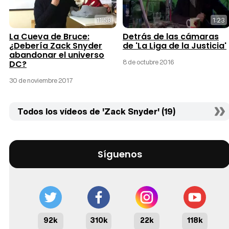
11:58
1:23
La Cueva de Bruce:
Detrás de las cámaras
¿Debería Zack Snyder
de 'La Liga de la Justicia'
abandonar el universo
8 de octubre 2016
DC?
30 de noviembre 2017
Todos los vídeos de 'Zack Snyder' (19)
Síguenos
92k
310k
22k
118k