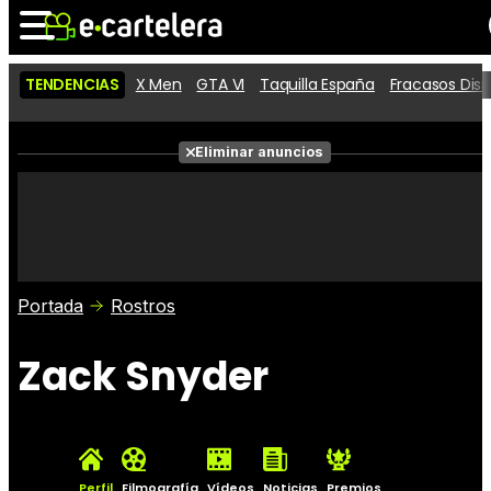
TENDENCIAS
X Men
GTA VI
Taquilla España
Fracasos Dis
Noticias
Cartelera
Películas
Eliminar anuncios
Series
Vídeos
Taquilla
Fotos
Premios
Rostros
Críticas
Entradas
Portada
Rostros
Zack Snyder
Perfil
Filmografía
Vídeos
Noticias
Premios