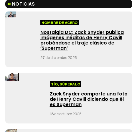
NOTICIAS
HOMBRE DE ACERO
Nostalgia DC: Zack Snyder publica
imágenes inéditas de Henry Cavill
probándose el traje clásico de
‘Superman’
27 de diciembre 2025
TÍO, SÚPERALO
Zack Snyder comparte una foto
de Henry Cavill diciendo que él
es Superman
18 de octubre 2025