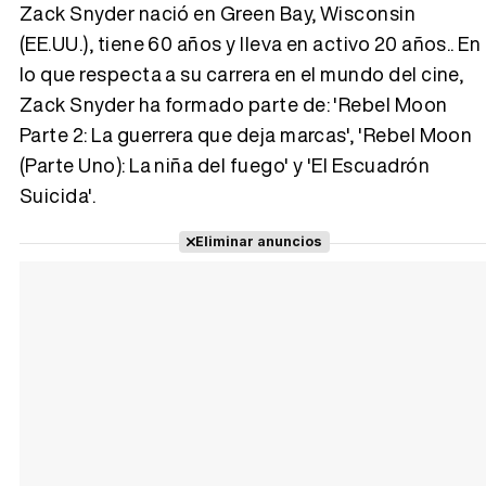
Zack Snyder nació en Green Bay, Wisconsin
(EE.UU.), tiene 60 años y lleva en activo 20 años.. En
lo que respecta a su carrera en el mundo del cine,
Tráiler 'Vida perra' (2026)
Zack Snyder ha formado parte de: 'Rebel Moon
Parte 2: La guerrera que deja marcas', 'Rebel Moon
(Parte Uno): La niña del fuego' y 'El Escuadrón
Suicida'.
Tráiler Oficial en VOSE 'The Audacity'
Eliminar anuncios
Tráiler en español 'Outcome' (2026)
Tráiler 'Do Not Enter' (2026)