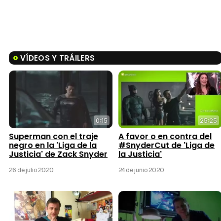
VÍDEOS Y TRÁILERS
0:15
25:25
Superman con el traje
A favor o en contra del
negro en la 'Liga de la
#SnyderCut de 'Liga de
Justicia' de Zack Snyder
la Justicia'
26 de julio 2020
24 de junio 2020