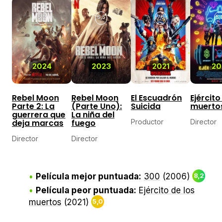
5,2
5,5
7,5
5,
2024
2023
2021
20
Rebel Moon
Rebel Moon
El Escuadrón
Ejército
Parte 2: La
(Parte Uno):
Suicida
muerto
guerrera que
La niña del
deja marcas
fuego
Productor
Director
Director
Director
Película mejor puntuada:
300
(2006)
8,2
Película peor puntuada:
Ejército de los
muertos
(2021)
5,0