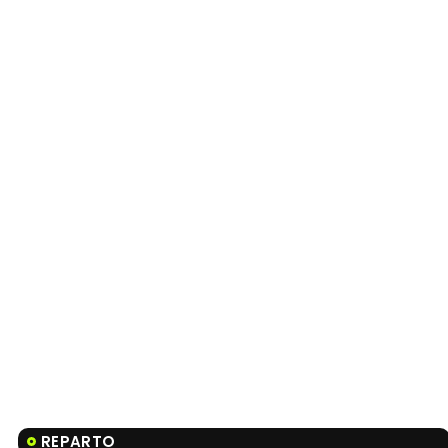
Tráiler 'Do Not Enter' (2026)
REPARTO