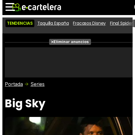
TENDENCIAS
Taquilla España
Fracasos Disney
Final Spide
Noticias
Cartelera
Películas
Eliminar anuncios
Series
Vídeos
Taquilla
Fotos
Premios
Rostros
Críticas
Entradas
Portada
Series
Big Sky