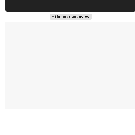
Tráiler en español de 'La isla olvidada'
Eliminar anuncios
Tráiler 'Vida perra' (2026)
Tráiler Oficial en VOSE 'The Audacity'
Tráiler en español 'Outcome' (2026)