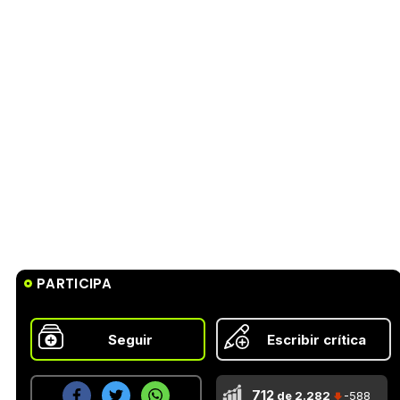
PARTICIPA
Seguir
Escribir crítica
712
de 2.282
-588