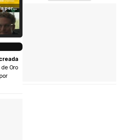
Tráiler 'Vida perra' (2026)
Tráiler Oficial en VOSE 'The Audacity'
 creada
a de Oro
 por
Tráiler en español 'Outcome' (2026)
Tráiler 'Do Not Enter' (2026)