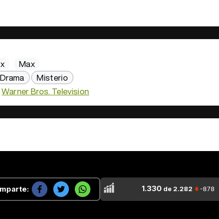
x
Max
Drama
Misterio
Warner Bros. Television
1.330
mparte:
de 2.282
-878