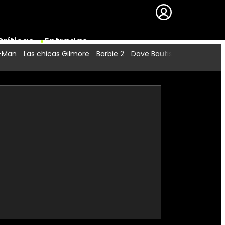
Críticas
Entradas
r-Man
Las chicas Gilmore
Barbie 2
Dave Bautista
Series
Premios