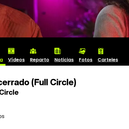
ha
Vídeos
Reparto
Noticias
Fotos
Carteles
errado (Full Circle)
Circle
os