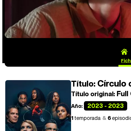
Fic
Círculo c
Título:
Full 
Título original:
2023 - 2023
Año:
1
temporada
6
episodi