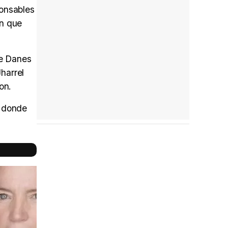
onsables
an que
re Danes
harrel
on.
, donde
Reparto
completo