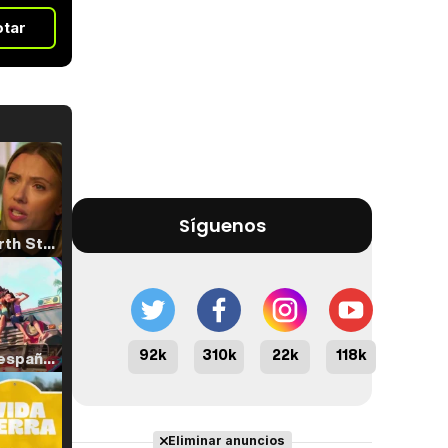
otar
Síguenos
Tráiler 'North Star' (2023)
92k
310k
22k
118k
Tráiler en español de 'La isla olvidada'
Eliminar anuncios