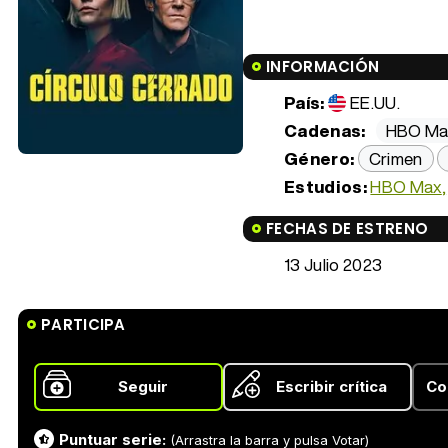
INFORMACIÓN
País:
EE.UU.
Cadenas:
HBO Ma
Género:
Crimen
Estudios:
HBO Max
FECHAS DE ESTRENO
13 Julio 2023
PARTICIPA
Seguir
Escribir crítica
Co
Puntuar serie:
(Arrastra la barra y pulsa Votar)