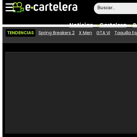
Noticias
Cartelera
P
TENDENCIAS
Spring Breakers 2
X Men
GTA VI
Taquilla E
Noticias
Cartelera
Vídeos
Taquilla
Rostros
Críticas