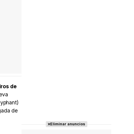
iros de
eva
lyphant)
agada de
Eliminar anuncios