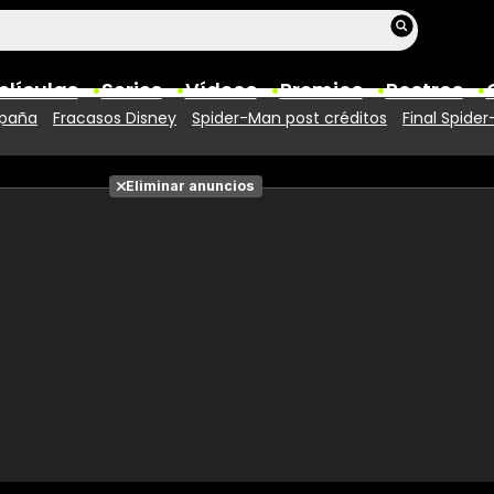
elículas
Series
Vídeos
Premios
Rostros
spaña
Fracasos Disney
Spider-Man post créditos
Final Spide
Películas
Eliminar anuncios
Fotos
Entradas