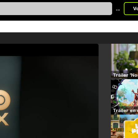
...
V