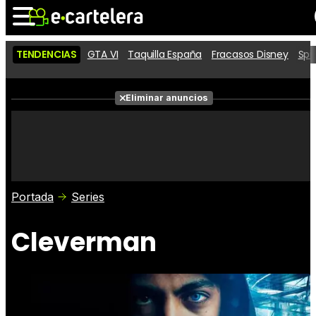
TENDENCIAS
GTA VI
Taquilla España
Fracasos Disney
Spi
Noticias
Cartelera
Películas
Eliminar anuncios
Series
Vídeos
Taquilla
Fotos
Premios
Rostros
Críticas
Entradas
Portada
Series
Cleverman