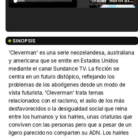
Tráiler 'North Star' (2023)
Tráiler en español de 'La isla olvidada'
SINOPSIS
'Cleverman' es una serie neozelandesa, australiana
y americana que se emite en Estados Unidos
mediante el canal Sundance TV. La ficción se
Tráiler 'Vida perra' (2026)
centra en un futuro distópico, reflejando los
problemas de los aborígenes desde un modo de
vista futurista. 'Cleverman' trata temas
relacionados con el racismo, el asilo de los más
Tráiler Oficial en VOSE 'The Audacity'
desfavorecidos o la desigualdad social que reina
entre los humanos y los hairies, unas criaturas que
conviven con las personas pero que a pesar de un
ligero parecido no comparten su ADN. Los hairies