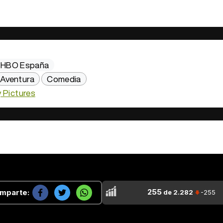
HBO España
Aventura
Comedia
y Pictures
255
mparte:
de 2.282
-255