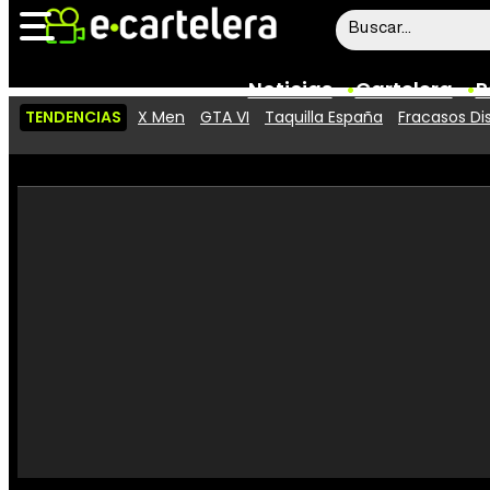
Noticias
Cartelera
P
TENDENCIAS
X Men
GTA VI
Taquilla España
Fracasos Di
Noticias
Cartelera
Vídeos
Taquilla
Rostros
Críticas