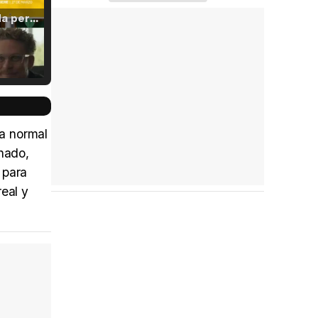
Tráiler 'Vida perra' (2026)
Tráiler Oficial en VOSE 'The Audacity'
da normal
chado,
 para
Tráiler en español 'Outcome' (2026)
eal y
Tráiler 'Do Not Enter' (2026)