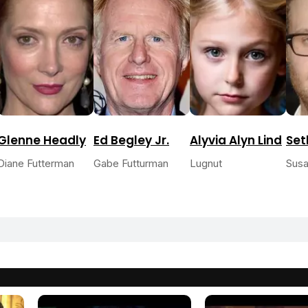
Glenne Headly
Ed Begley Jr.
Alyvia Alyn Lind
Set
Diane Futterman
Gabe Futturman
Lugnut
Sus