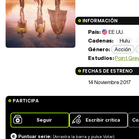
INFORMACIÓN
País:
EE.UU.
Cadenas:
Hulu
Género:
Acción
Estudios:
Point Gre
FECHAS DE ESTRENO
14 Noviembre 2017
PARTICIPA
Seguir
Escribir crítica
Co
Puntuar serie:
(Arrastra la barra y pulsa Votar)