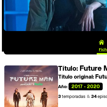
Fic
Future 
Título:
Futu
Título original:
2017 - 2020
Año:
3
temporadas
34
epis