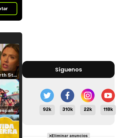
otar
Síguenos
Tráiler 'North Star' (2023)
92k
310k
22k
118k
Tráiler en español de 'La isla olvidada'
Eliminar anuncios