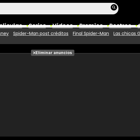
elículas
Series
Vídeos
Premios
Rostros
sney
Spider-Man post créditos
Final Spider-Man
Las chicas 
Películas
Eliminar anuncios
Fotos
Entradas