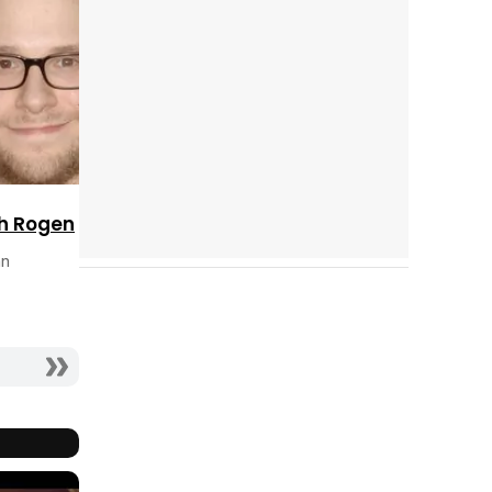
Reparto
completo
h Rogen
an