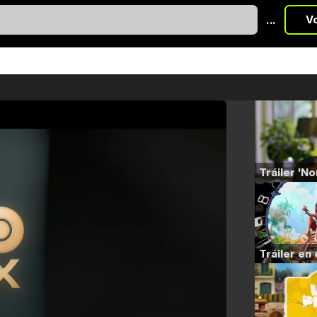
...
V