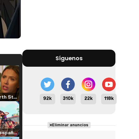
Síguenos
Tráiler 'North Star' (2023)
92k
310k
22k
118k
Eliminar anuncios
Tráiler en español de 'La isla olvidada'