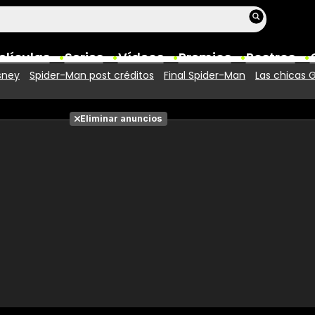
elículas
Series
Vídeos
Premios
Rostros
sney
Spider-Man post créditos
Final Spider-Man
Las chicas 
Películas
Eliminar anuncios
Fotos
Entradas