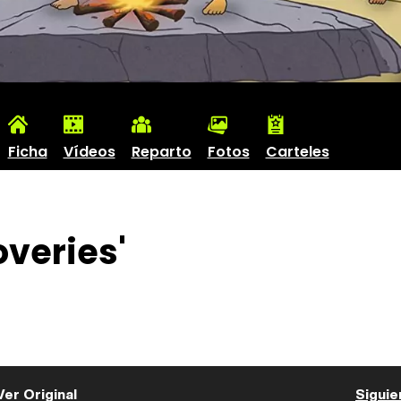
Ficha
Vídeos
Reparto
Fotos
Carteles
veries'
Ver Original
Siguie