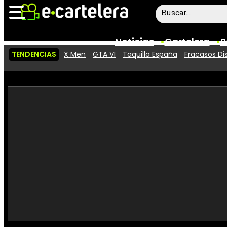
Noticias
Cartelera
P
TENDENCIAS
X Men
GTA VI
Taquilla España
Fracasos Di
Noticias
Cartelera
Vídeos
Taquilla
Rostros
Críticas