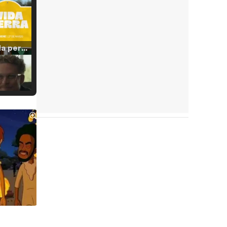
Tráiler 'Vida perra' (2026)
Tráiler Oficial en VOSE 'The Audacity'
Tráiler en español 'Outcome' (2026)
Tráiler 'Do Not Enter' (2026)