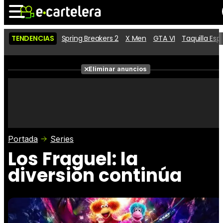
TENDENCIAS
Spring Breakers 2
X Men
GTA VI
Taquilla Es
Noticias
Cartelera
Películas
Eliminar anuncios
Series
Vídeos
Taquilla
Fotos
Premios
Rostros
Críticas
Entradas
Portada
Series
Los Fraguel: la
diversión continúa