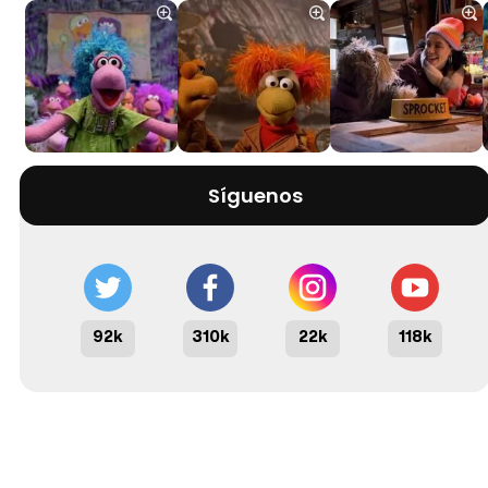
Síguenos
92k
310k
22k
118k