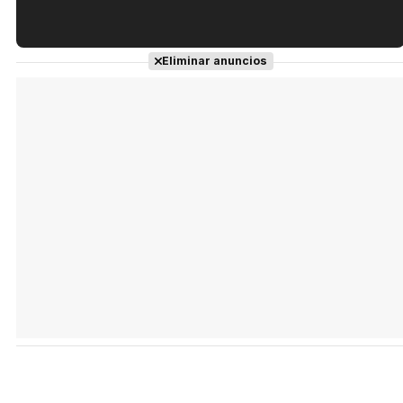
Tráiler en español de 'La isla olvidada'
Eliminar anuncios
Tráiler 'Vida perra' (2026)
Tráiler Oficial en VOSE 'The Audacity'
Tráiler en español 'Outcome' (2026)