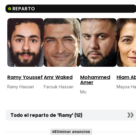
REPARTO
Mohammed
Ramy Youssef
Amr Waked
Hiam A
Amer
Ramy Hassan
Farouk Hassan
Maysa Ha
Mo
Todo el reparto de 'Ramy' (12)
Eliminar anuncios