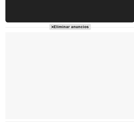
Tráiler en español de 'La isla olvidada'
Eliminar anuncios
Tráiler 'Vida perra' (2026)
Tráiler Oficial en VOSE 'The Audacity'
Tráiler en español 'Outcome' (2026)