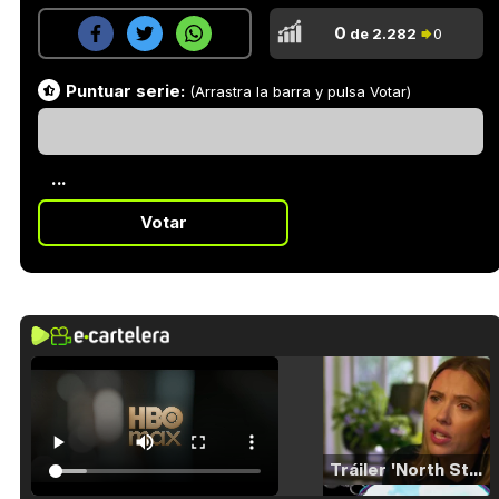
0
de 2.282
0
Puntuar serie:
(Arrastra la barra y pulsa Votar)
...
Votar
Tráiler 'North Star' (2023)