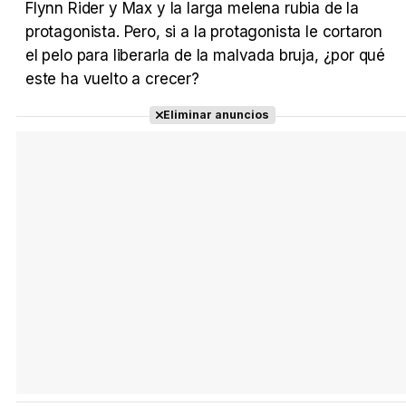
Flynn Rider y Max y la larga melena rubia de la
Tráiler en español 'Outcome' (2026)
protagonista. Pero, si a la protagonista le cortaron
el pelo para liberarla de la malvada bruja, ¿por qué
este ha vuelto a crecer?
Tráiler 'Do Not Enter' (2026)
Eliminar anuncios