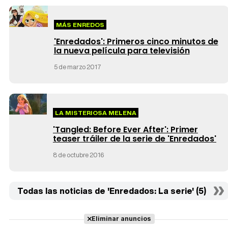
MÁS ENREDOS
'Enredados': Primeros cinco minutos de
la nueva película para televisión
5 de marzo 2017
LA MISTERIOSA MELENA
'Tangled: Before Ever After': Primer
teaser tráiler de la serie de 'Enredados'
8 de octubre 2016
Todas las noticias de 'Enredados: La serie' (5)
Eliminar anuncios