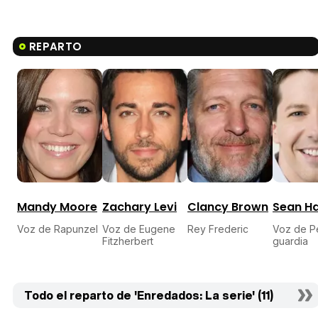
REPARTO
Mandy Moore
Zachary Levi
Clancy Brown
Sean H
Voz de Rapunzel
Voz de Eugene
Rey Frederic
Voz de Pe
Fitzherbert
guardia
Todo el reparto de 'Enredados: La serie' (11)