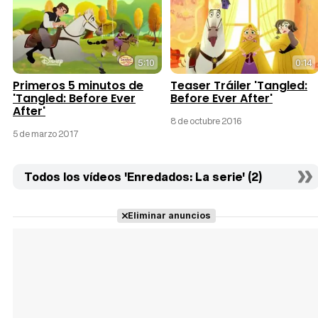
5:10
0:14
Primeros 5 minutos de
Teaser Tráiler 'Tangled:
'Tangled: Before Ever
Before Ever After'
After'
8 de octubre 2016
5 de marzo 2017
Todos los vídeos 'Enredados: La serie' (2)
Eliminar anuncios