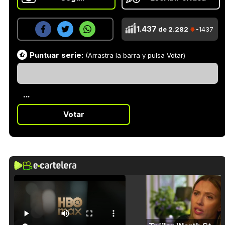
1.437
de 2.282
-1437
Puntuar serie:
(Arrastra la barra y pulsa Votar)
...
Votar