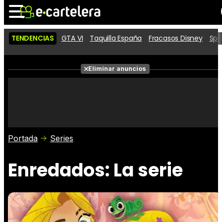
TENDENCIAS
GTA VI
Taquilla España
Fracasos Disney
Spi
Noticias
Cartelera
Películas
Eliminar anuncios
Series
Vídeos
Taquilla
Fotos
Premios
Rostros
Críticas
Entradas
Portada
Series
Enredados: La serie