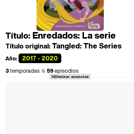
Enredados: La serie
Título:
Tangled: The Series
Título original:
2017 - 2020
Año:
3
temporadas
59
episodios
Eliminar anuncios