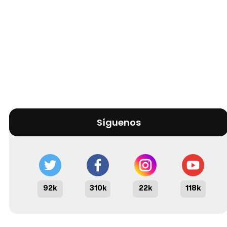
Síguenos
92k
310k
22k
118k