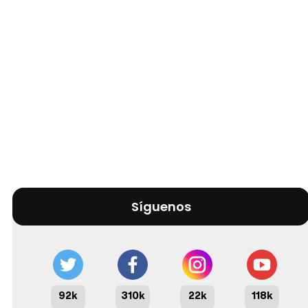
Síguenos
92k
310k
22k
118k