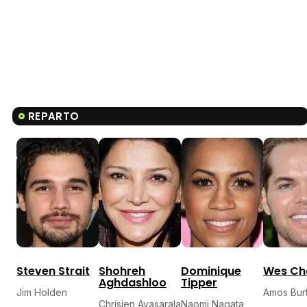
REPARTO
Steven Strait
Shohreh
Dominique
Wes Ch
Aghdashloo
Tipper
Jim Holden
Amos Bur
Chrisjen Avasarala
Naomi Nagata