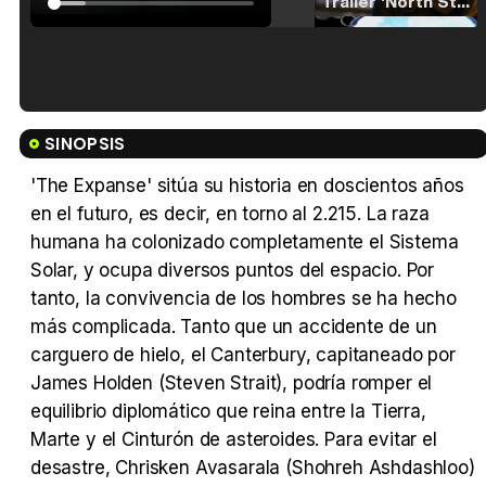
Tráiler 'North Star' (2023)
Tráiler en español de 'La isla olvidada'
SINOPSIS
'The Expanse' sitúa su historia en doscientos años
en el futuro, es decir, en torno al 2.215. La raza
humana ha colonizado completamente el Sistema
Tráiler 'Vida perra' (2026)
Solar, y ocupa diversos puntos del espacio. Por
tanto, la convivencia de los hombres se ha hecho
más complicada. Tanto que un accidente de un
carguero de hielo, el Canterbury, capitaneado por
Tráiler Oficial en VOSE 'The Audacity'
James Holden (Steven Strait), podría romper el
equilibrio diplomático que reina entre la Tierra,
Marte y el Cinturón de asteroides. Para evitar el
desastre, Chrisken Avasarala (Shohreh Ashdashloo)