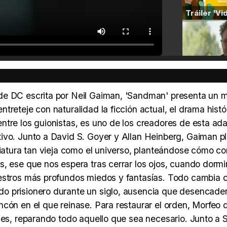
de DC escrita por Neil Gaiman, 'Sandman' presenta un 
reteje con naturalidad la ficción actual, el drama histór
ntre los guionistas, es uno de los creadores de esta ad
ivo. Junto a David S. Goyer y Allan Heinberg, Gaiman p
riatura tan vieja como el universo, planteándose cómo cor
s, ese que nos espera tras cerrar los ojos, cuando dorm
uestros más profundos miedos y fantasías. Todo cambia
do prisionero durante un siglo, ausencia que desencade
ncón en el que reinase. Para restaurar el orden, Morfeo 
les, reparando todo aquello que sea necesario. Junto a S