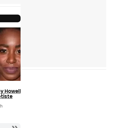
Reparto
completo
by Howell-
tiste
th