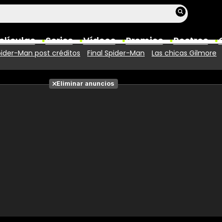
elículas
Series
Vídeos
Premios
Rostros
ider-Man post créditos
Final Spider-Man
Las chicas Gilmore
Películas
Eliminar anuncios
Fotos
Entradas