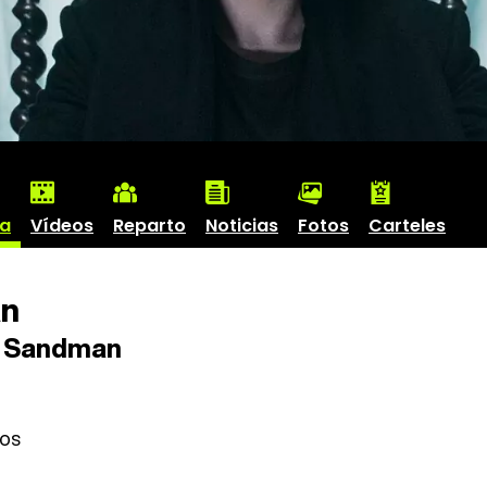
ha
Vídeos
Reparto
Noticias
Fotos
Carteles
n
 Sandman
ios