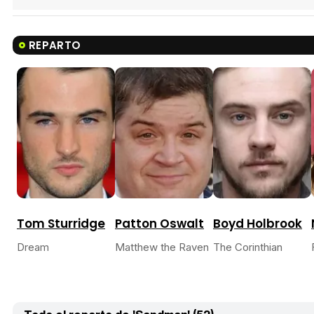
REPARTO
Tom Sturridge
Patton Oswalt
Boyd Holbrook
Dream
Matthew the Raven
The Corinthian