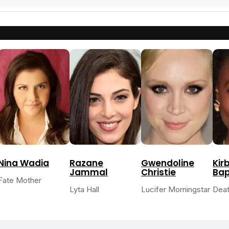
Nina Wadia
Razane
Gwendoline
Kir
Jammal
Christie
Bap
Fate Mother
Lyta Hall
Lucifer Morningstar
Dea