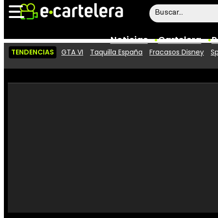
Noticias
Cartelera
P
TENDENCIAS
GTA VI
Taquilla España
Fracasos Disney
Sp
Noticias
Cartelera
Vídeos
Taquilla
Rostros
Críticas