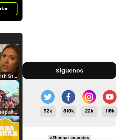
otar
Síguenos
Tráiler 'North Star' (2023)
92k
310k
22k
118k
Tráiler en español de 'La isla olvidada'
Eliminar anuncios