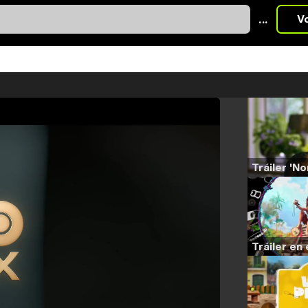
...
V