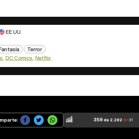
EE.UU.
Fantasía
Terror
s
DC Comics
Netflix
359
mparte:
de 2.282
-31