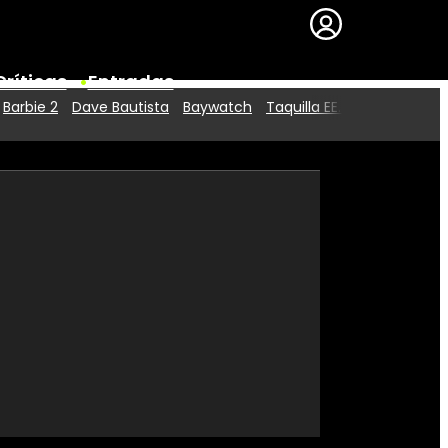
Críticas
Entradas
Barbie 2
Dave Bautista
Baywatch
Taquilla EE.UU.
Series
Premios