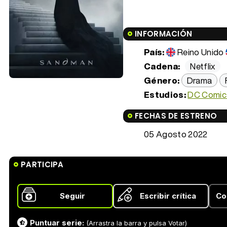
INFORMACIÓN
País:
Reino Unido
Cadena:
Netflix
Género:
Drama
Estudios:
DC Comic
FECHAS DE ESTRENO
05 Agosto 2022
PARTICIPA
Seguir
Escribir crítica
Co
Puntuar serie:
(Arrastra la barra y pulsa Votar)