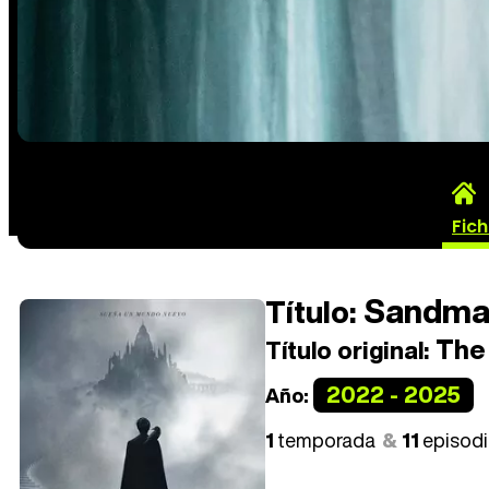
Fic
Sandma
Título:
The
Título original:
2022 - 2025
Año:
1
temporada
11
episod