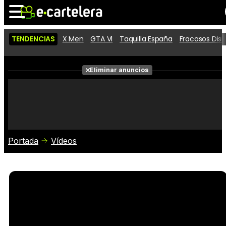
TENDENCIAS
X Men
GTA VI
Taquilla España
Fracasos Dis
Noticias
Cartelera
Películas
Eliminar anuncios
Series
Vídeos
Taquilla
Fotos
Premios
Rostros
Críticas
Entradas
Portada
Vídeos