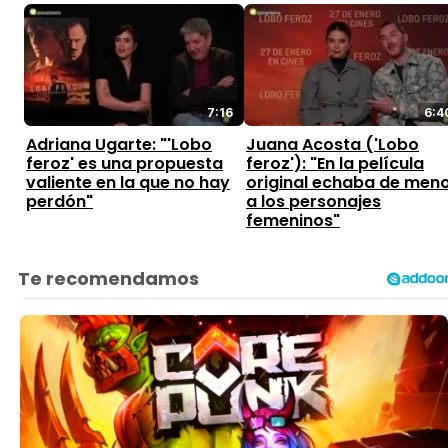
7:16
6:4
Adriana Ugarte: "'Lobo
Juana Acosta ('Lobo
feroz' es una propuesta
feroz'): "En la película
valiente en la que no hay
original echaba de men
perdón"
a los personajes
femeninos"