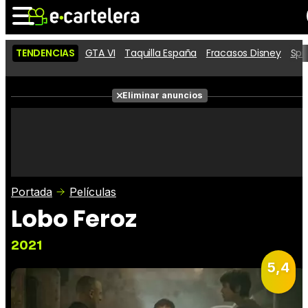
TENDENCIAS
GTA VI
Taquilla España
Fracasos Disney
Spi
Noticias
Cartelera
Películas
Eliminar anuncios
Series
Vídeos
Taquilla
Fotos
Premios
Rostros
Críticas
Entradas
Portada
Películas
Lobo Feroz
2021
5,4