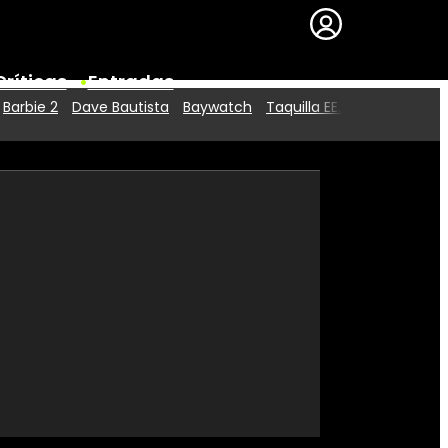
Críticas
Entradas
Barbie 2
Dave Bautista
Baywatch
Taquilla EE.UU.
Series
Premios