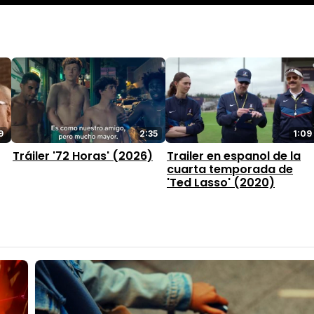
9
2:35
1:09
Tráiler '72 Horas' (2026)
Trailer en espanol de la
cuarta temporada de
'Ted Lasso' (2020)