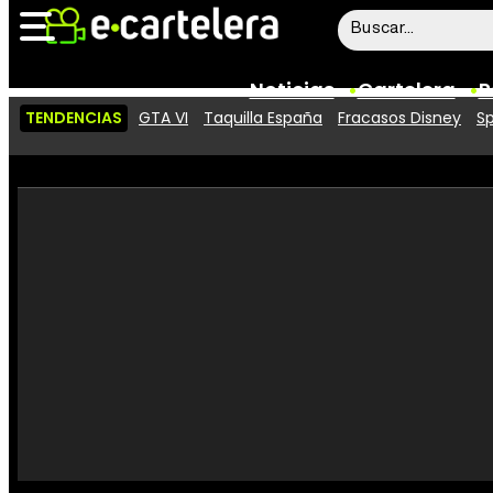
Noticias
Cartelera
P
TENDENCIAS
GTA VI
Taquilla España
Fracasos Disney
Sp
Noticias
Cartelera
Vídeos
Taquilla
Rostros
Críticas