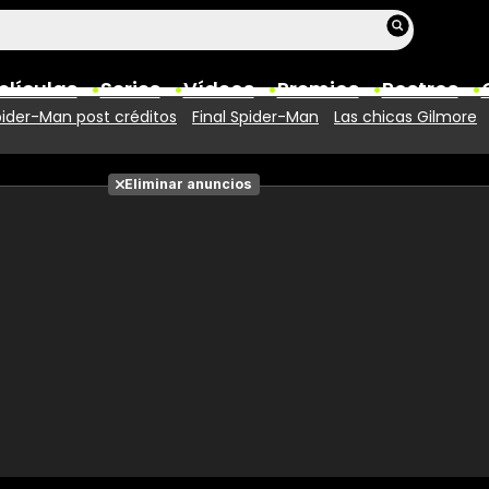
elículas
Series
Vídeos
Premios
Rostros
ider-Man post créditos
Final Spider-Man
Las chicas Gilmore
Películas
Eliminar anuncios
Fotos
Entradas