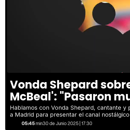
Loaded
:
Unmute
12.21%
Vonda Shepard sobre
McBeal': "Pasaron m
Hablamos con Vonda Shepard, cantante y pro
a Madrid para presentar el canal nostálgic
05:45
min
30 de Junio 2025 | 17:30