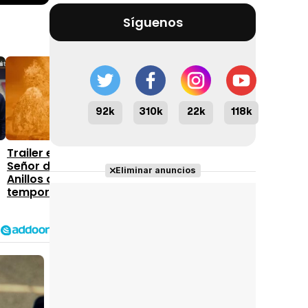
Síguenos
92k
310k
22k
118k
1:39
2:53
Trailer en espanol 'El
Trailer en espanol
Señor de los Anillos: Los
'Linternas' (2026)
Eliminar anuncios
Anillos de Poder':
temporada 3