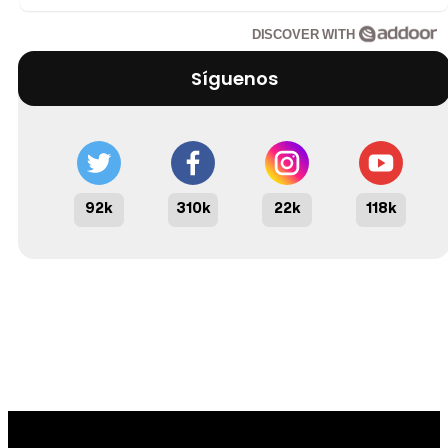
DISCOVER WITH
Síguenos
92k
310k
22k
118k