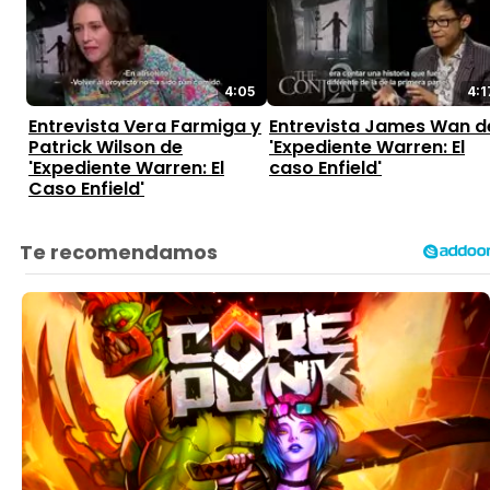
4:05
4:1
Entrevista Vera Farmiga y
Entrevista James Wan d
Patrick Wilson de
'Expediente Warren: El
'Expediente Warren: El
caso Enfield'
Caso Enfield'