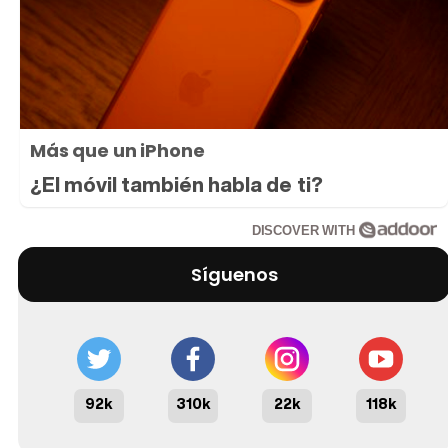
Más que un iPhone
¿El móvil también habla de ti?
DISCOVER WITH
Síguenos
92k
310k
22k
118k