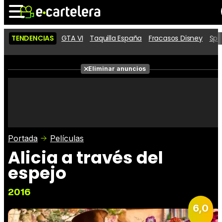
TENDENCIAS
GTA VI
Taquilla España
Fracasos Disney
Spi
Noticias
Cartelera
Películas
Eliminar anuncios
Series
Vídeos
Taquilla
Fotos
Premios
Rostros
Críticas
Entradas
Portada
Películas
Alicia a través del
espejo
2016
6,0