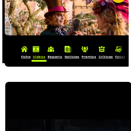
Ficha
Vídeos
Reparto
Noticias
Premios
Críticas
Fotos
C