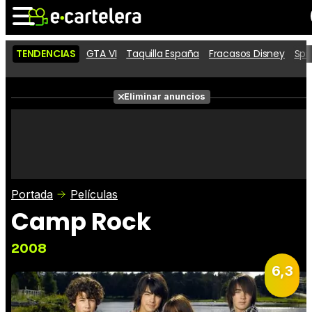
TENDENCIAS
GTA VI
Taquilla España
Fracasos Disney
Spi
Noticias
Cartelera
Películas
Eliminar anuncios
Series
Vídeos
Taquilla
Fotos
Premios
Rostros
Críticas
Entradas
Portada
Películas
Camp Rock
2008
6,3