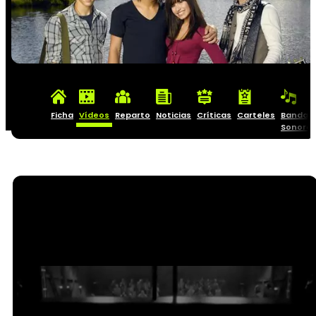
Ficha
Vídeos
Reparto
Noticias
Críticas
Carteles
Banda
Sonora