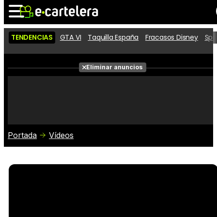
TENDENCIAS
GTA VI
Taquilla España
Fracasos Disney
Spi
Noticias
Cartelera
Películas
Eliminar anuncios
Series
Vídeos
Taquilla
Fotos
Premios
Rostros
Críticas
Entradas
Portada
Vídeos