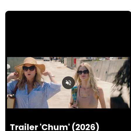
Loaded
:
Unmute
29.82%
Trailer 'Chum' (2026)