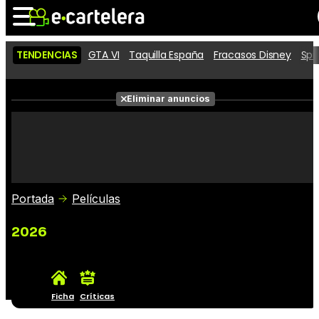
TENDENCIAS
GTA VI
Taquilla España
Fracasos Disney
Spi
Noticias
Cartelera
Películas
Eliminar anuncios
Series
Vídeos
Taquilla
Fotos
Premios
Rostros
Críticas
Entradas
Portada
Películas
2026
Ficha
Críticas