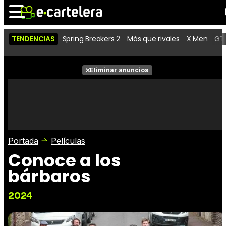
TENDENCIAS
Spring Breakers 2
Más que rivales
X Men
GTA
Noticias
Cartelera
Películas
Eliminar anuncios
Series
Vídeos
Taquilla
Fotos
Premios
Rostros
Críticas
Entradas
Portada
Películas
Conoce a los
bárbaros
2024