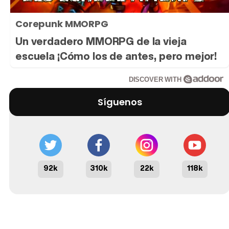
Corepunk MMORPG
Un verdadero MMORPG de la vieja
escuela ¡Cómo los de antes, pero mejor!
DISCOVER WITH
Síguenos
92k
310k
22k
118k