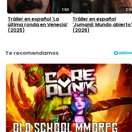
1:53
2:5
Tráiler en español 'La
Tráiler en español
última ronda en Venecia'
'Jumanji: Mundo abierto'
(2025)
(2026)