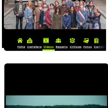
Ficha
Cartelera
Vídeos
Reparto
Críticas
Fotos
Carteles