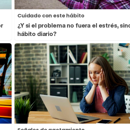
Cuidado con este hábito
or
¿Y si el problema no fuera el estrés, sin
hábito diario?
Señales de agotamiento