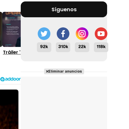
Síguenos
2:18
1:58
92k
310k
22k
118k
Tráiler 'The Fix' (2026)
Tráiler 'Nika & Madison'
(2025)
Eliminar anuncios