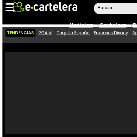
Noticias
Cartelera
P
TENDENCIAS
GTA VI
Taquilla España
Fracasos Disney
Sp
Noticias
Cartelera
Vídeos
Taquilla
Rostros
Críticas