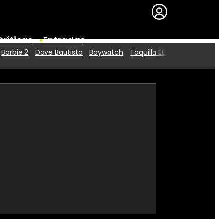
Críticas
Entradas
Barbie 2
Dave Bautista
Baywatch
Taquilla EE.UU.
Series
Premios