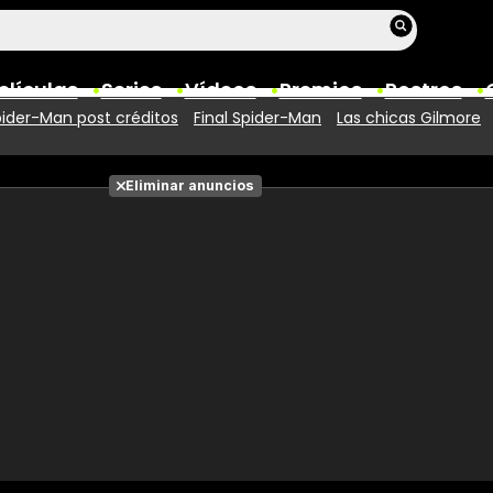
elículas
Series
Vídeos
Premios
Rostros
ider-Man post créditos
Final Spider-Man
Las chicas Gilmore
Películas
Eliminar anuncios
Fotos
Entradas