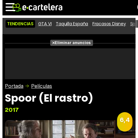
TENDENCIAS
GTA VI
Taquilla España
Fracasos Disney
Spi
Noticias
Cartelera
Películas
Eliminar anuncios
Series
Vídeos
Taquilla
Fotos
Premios
Rostros
Críticas
Entradas
Portada
Películas
Spoor (El rastro)
2017
6,4