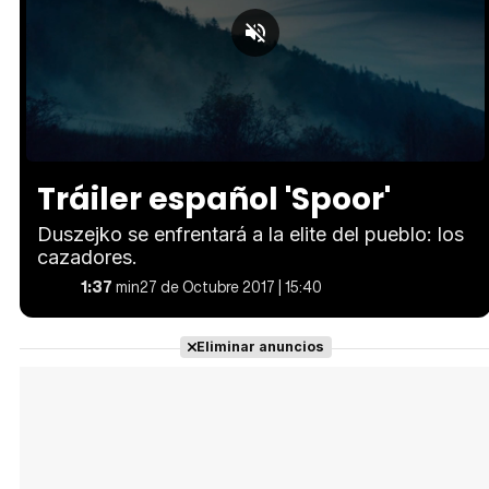
Loaded
:
Unmute
43.07%
Tráiler español 'Spoor'
Duszejko se enfrentará a la elite del pueblo: los
cazadores.
1:37
min
27 de Octubre 2017 | 15:40
Eliminar anuncios