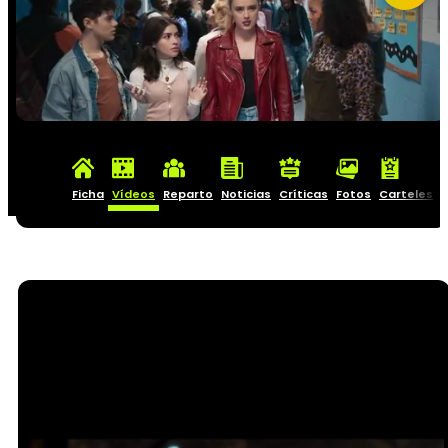
Ficha
Vídeos
Reparto
Noticias
Críticas
Fotos
Carteles