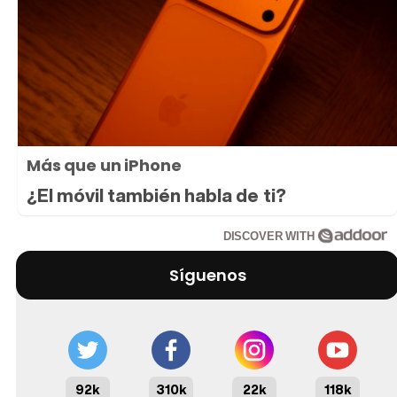
Más que un iPhone
¿El móvil también habla de ti?
DISCOVER WITH
Síguenos
92k
310k
22k
118k