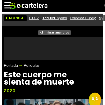
TENDENCIAS
GTA VI
Taquilla España
Fracasos Disney
Spi
Noticias
Cartelera
Películas
Eliminar anuncios
Series
Vídeos
Taquilla
Fotos
Premios
Rostros
Críticas
Entradas
Portada
Películas
Este cuerpo me
sienta de muerte
2020
6,5