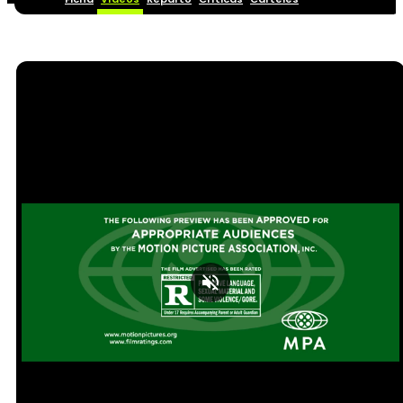
Loaded
:
Unmute
37.29%