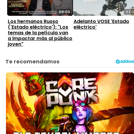
06:03
02:1
Los hermanos Russo
Adelanto VOSE 'Estado
('Estado eléctrico'): "Los
eléctrico'
temas de la película van
a impactar más al público
joven"