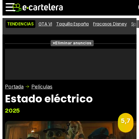
TENDENCIAS
GTA VI
Taquilla España
Fracasos Disney
Spi
Noticias
Cartelera
Películas
Eliminar anuncios
Series
Vídeos
Taquilla
Fotos
Premios
Rostros
Críticas
Entradas
Portada
Películas
Estado eléctrico
2025
5,7