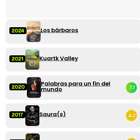
Los bárbaros
2024
Kuartk Valley
2021
Palabras para un fin del
2020
7.1
mundo
Saura(s)
2017
4.2