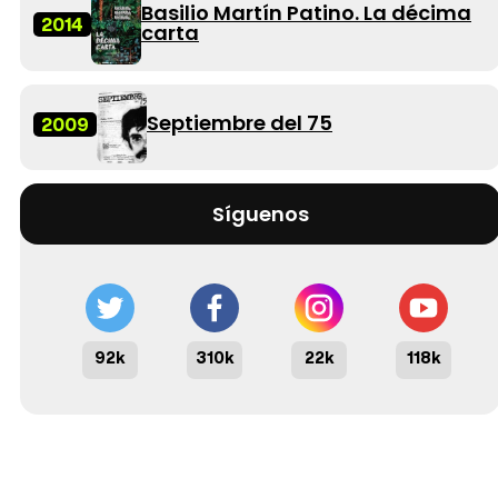
Basilio Martín Patino. La décima
2014
carta
Septiembre del 75
2009
Síguenos
92k
310k
22k
118k