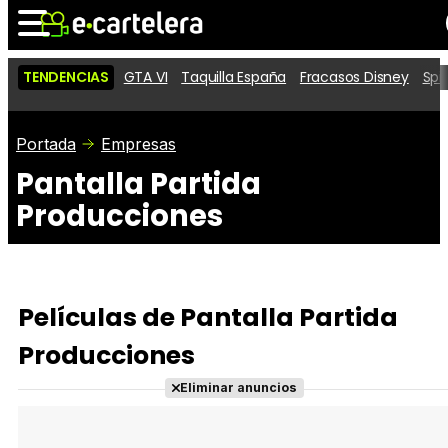
TENDENCIAS
GTA VI
Taquilla España
Fracasos Disney
Spi
Noticias
Cartelera
Películas
Portada
Empresas
Pantalla Partida
Series
Vídeos
Taquilla
Producciones
Fotos
Premios
Rostros
Críticas
Entradas
Películas de Pantalla Partida
Producciones
Eliminar anuncios