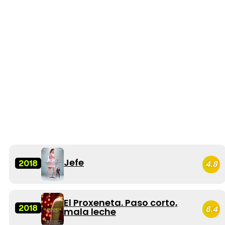
Jefe
2018
4.8
El Proxeneta. Paso corto,
2018
6.4
mala leche