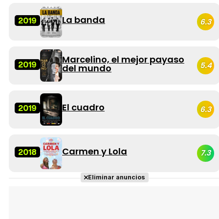
La banda
2019
6.3
Marcelino, el mejor payaso
2019
5.4
del mundo
El cuadro
2019
6.3
Carmen y Lola
2018
7.3
Eliminar anuncios