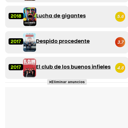
Lucha de gigantes
2018
5.6
Despido procedente
2017
3.7
El club de los buenos infieles
2017
4.8
Eliminar anuncios