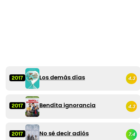
Los demás días
2017
4.3
Bendita ignorancia
2017
4.3
No sé decir adiós
2017
7.4