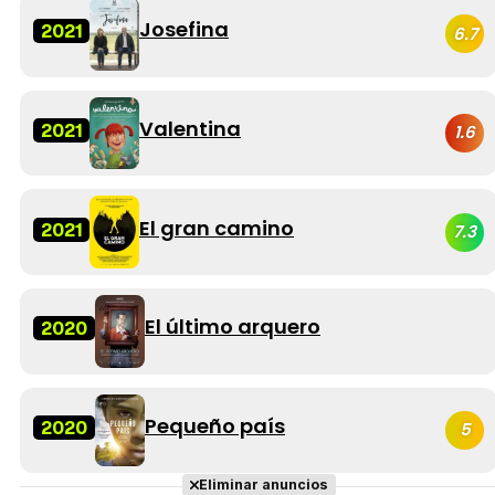
Josefina
2021
6.7
Valentina
2021
1.6
El gran camino
2021
7.3
El último arquero
2020
Pequeño país
2020
5
Eliminar anuncios