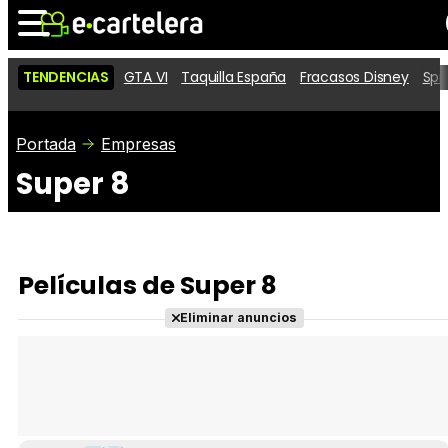
TENDENCIAS
GTA VI
Taquilla España
Fracasos Disney
Spi
Noticias
Cartelera
Películas
Portada
Empresas
Super 8
Series
Vídeos
Taquilla
Fotos
Premios
Rostros
Críticas
Entradas
Películas de Super 8
Eliminar anuncios