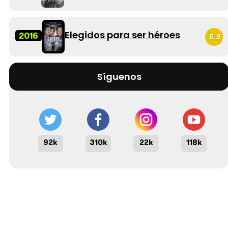
Elegidos para ser héroes
2016
6.9
Síguenos
92k
310k
22k
118k