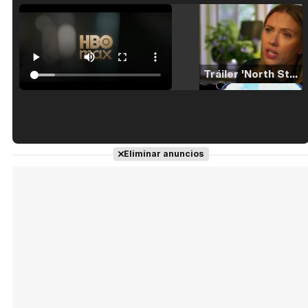
Tráiler 'North Star' (2023)
Tráiler en español de 'La isla olvidada'
Eliminar anuncios
Tráiler 'Vida perra' (2026)