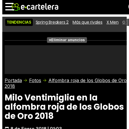
TENDENCIAS
Spring Breakers 2
Más que rivales
X Men
GTA
Noticias
Cartelera
Películas
Eliminar anuncios
Series
Vídeos
Taquilla
Fotos
Premios
Rostros
Críticas
Entradas
Portada
Fotos
Alfombra roja de los Globos de Oro
2018
Milo Ventimiglia en la
alfombra roja de los Globos
de Oro 2018
8 de Enero 2018 | 01:02