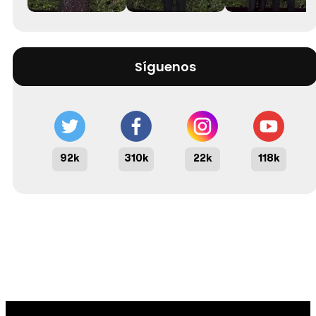
Síguenos
92k
310k
22k
118k